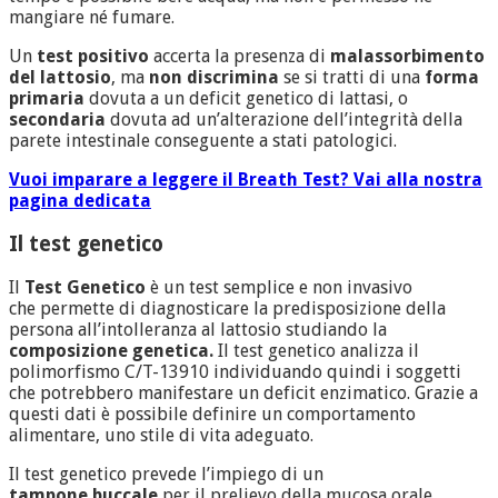
mangiare né fumare.
Un
test positivo
accerta la presenza di
malassorbimento
del lattosio
, ma
non discrimina
se si tratti di una
forma
primaria
dovuta a un deficit genetico di lattasi, o
secondaria
dovuta ad un’alterazione dell’integrità della
parete intestinale conseguente a stati patologici.
Vuoi imparare a leggere il Breath Test? Vai alla nostra
pagina dedicata
Il test genetico
Il
Test Genetico
è un test semplice e non invasivo
che permette di diagnosticare la predisposizione della
persona all’intolleranza al lattosio studiando la
composizione genetica.
Il test genetico analizza il
polimorfismo C/T-13910 individuando quindi i soggetti
che potrebbero manifestare un deficit enzimatico. Grazie a
questi dati è possibile definire un comportamento
alimentare, uno stile di vita adeguato.
Il test genetico prevede l’impiego di un
tampone buccale
per il prelievo della mucosa orale.