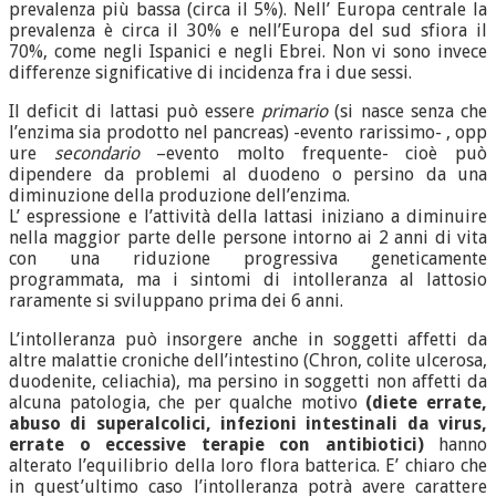
prevalenza più bassa (circa il 5%). Nell’ Europa centrale la
prevalenza è circa il 30% e nell’Europa del sud sfiora il
70%, come negli Ispanici e negli Ebrei. Non vi sono invece
differenze significative di incidenza fra i due sessi.
Il deficit di lattasi può essere
primario
(si nasce senza che
l’enzima sia prodotto nel pancreas) -evento rarissimo- , opp
ure
secondario
–evento molto frequente- cioè può
dipendere da problemi al duodeno o persino da una
diminuzione della produzione dell’enzima.
L’ espressione e l’attività della lattasi iniziano a diminuire
nella maggior parte delle persone intorno ai 2 anni di vita
con una riduzione progressiva geneticamente
programmata, ma i sintomi di intolleranza al lattosio
raramente si sviluppano prima dei 6 anni.
L’intolleranza può insorgere anche in soggetti affetti da
altre malattie croniche dell’intestino (Chron, colite ulcerosa,
duodenite, celiachia), ma persino in soggetti non affetti da
alcuna patologia, che per qualche motivo
(diete errate,
abuso di superalcolici, infezioni intestinali da virus,
errate o eccessive terapie con antibiotici)
hanno
alterato l’equilibrio della loro flora batterica. E’ chiaro che
in quest’ultimo caso l’intolleranza potrà avere carattere