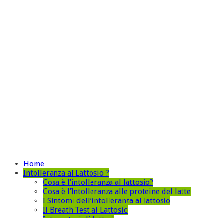
Home
Intolleranza al Lattosio ?
Cosa è l’intolleranza al lattosio?
Cosa è l’Intolleranza alle proteine del latte
I Sintomi dell’intolleranza al lattosio
Il Breath Test al Lattosio