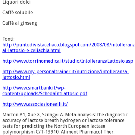
Liquori dolci
Caffè solubile
Caffè al ginseng
Fonti:
http://puntodivistaceliaco.blogspot.com/2008/08/intolleranz
al-lattosio-e-celiachia.html
http://www.torrinomedica.it/studio/IntolleranzaLattosio.asp
http://www.my-personaltrainer.it/nutrizione/intolleranza-
lattosio.html
http://www.smartbank.it/wp-
content/uploads/SchedaIntLattosio.pdf
http://www.associazioneaili.it/
Marton A1, Xue X, Szilagyi A. Meta-analysis: the diagnostic
accuracy of lactose breath hydrogen or lactose tolerance
tests for predicting the North European lactase
polymorphism C/T-13910. Aliment Pharmacol Ther.