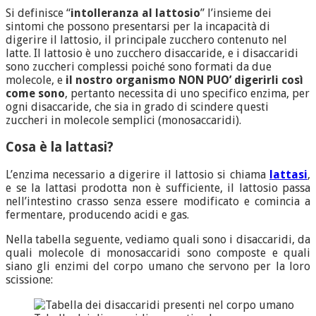
Si definisce “
intolleranza al lattosio
” l’insieme dei
sintomi che possono presentarsi per la incapacità di
digerire il lattosio, il principale zucchero contenuto nel
latte. Il lattosio è uno zucchero disaccaride, e i disaccaridi
sono zuccheri complessi poiché sono formati da due
molecole, e
il nostro organismo NON PUO’ digerirli così
come sono
, pertanto necessita di uno specifico enzima, per
ogni disaccaride, che sia in grado di scindere questi
zuccheri in molecole semplici (monosaccaridi).
Cosa è la lattasi?
L’enzima necessario a digerire il lattosio si chiama
lattasi
,
e se la lattasi prodotta non è sufficiente, il lattosio passa
nell’intestino crasso senza essere modificato e comincia a
fermentare, producendo acidi e gas.
Nella tabella seguente, vediamo quali sono i disaccaridi, da
quali molecole di monosaccaridi sono composte e quali
siano gli enzimi del corpo umano che servono per la loro
scissione: