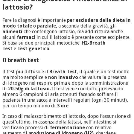
lattosio?
Fare la diagnosi è importante
per escludere dalla dieta in
modo totale
o
parziale
, a seconda della gravità, gli
alimenti
che contengono lattosio, ma addirittura anche
alcuni
farmaci
in cui il lattosio è presente come eccipiente.
Si basa su due principali metodiche:
H2-Breath
Test
e
Test genetico
.
Il breath test
Il test più diffuso è il
Breath Test
, il quale è un test molto
ma molto semplice e
non invasivo
che valuta la presenza
di idrogeno nel respiro prima e dopo la somministrazione
di
20-50g di lattosio.
Il test viene condotto prelevando
almeno 6 campioni di aria ottenuti facendo soffiare il
paziente in una sacca a intervalli regolari (ogni 30 minuti),
per un tempo minimo di
3 ore
.
In caso di malassorbimento di lattosio, dopo l’assunzione di
quest’ultimo, in assenza della lattasi, nell’intestino si
verificano processi di
fermentazione
con relativo
aumento di
produzione di idrogeno (H2)
, che viene