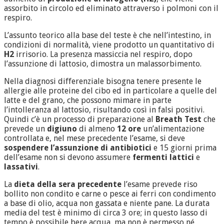
assorbito in circolo ed eliminato attraverso i polmoni con il
respiro.
L’assunto teorico alla base del teste è che nell’intestino, in
condizioni di normalità, viene prodotto un quantitativo di
H2
irrisorio. La presenza massiccia nel respiro, dopo
l’assunzione di lattosio, dimostra un malassorbimento.
Nella diagnosi differenziale bisogna tenere presente le
allergie alle proteine del cibo ed in particolare a quelle del
latte e del grano, che possono mimare in parte
l’intolleranza al lattosio, risultando così in falsi positivi.
Quindi c’è un processo di preparazione al
Breath Test
che
prevede un
digiuno
di almeno
12 ore
un’alimentazione
controllata e, nel mese precedente l’esame, si deve
sospendere l’assunzione di antibiotici
e 15 giorni prima
dell’esame non si devono assumere
fermenti lattici
e
lassativi
.
La
dieta della sera precedente
l’esame prevede riso
bollito non condito e carne o pesce ai ferri con condimento
a base di olio, acqua non gassata e niente pane. La durata
media del test è minimo di circa 3 ore; in questo lasso di
tempo è possibile bere acqua, ma non è permesso né