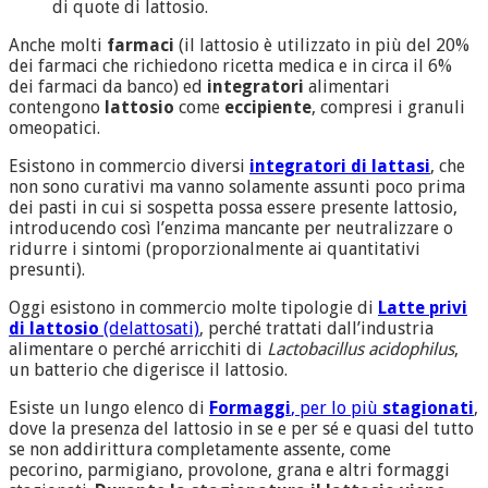
di quote di lattosio.
Anche molti
farmaci
(il lattosio è utilizzato in più del 20%
dei farmaci che richiedono ricetta medica e in circa il 6%
dei farmaci da banco) ed
integratori
alimentari
contengono
lattosio
come
eccipiente
, compresi i granuli
omeopatici.
Esistono in commercio diversi
integratori di lattasi
, che
non sono curativi ma vanno solamente assunti poco prima
dei pasti in cui si sospetta possa essere presente lattosio,
introducendo così l’enzima mancante per neutralizzare o
ridurre i sintomi (proporzionalmente ai quantitativi
presunti).
Oggi esistono in commercio molte tipologie di
Latte privi
di lattosio
(delattosati)
, perché trattati dall’industria
alimentare o perché arricchiti di
Lactobacillus acidophilus
,
un batterio che digerisce il lattosio.
Esiste un lungo elenco di
Formaggi
, per lo più
stagionati
,
dove la presenza del lattosio in se e per sé e quasi del tutto
se non addirittura completamente assente, come
pecorino, parmigiano, provolone, grana e altri formaggi