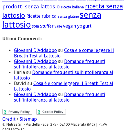
ricetta senza
prodotti senza lattosio
ricetta italiana
senza
lattosio
Ricette
rubrica
senza glutine
lattosio
vegan
yogurt
Stuffer
soia
vallè
Ultimi Commenti
Giovanni D'Addabbo
su
Cosa è e come leggere il
Breath Test al Lattosio
Giovanni D'Addabbo
su
Domande frequenti
sull’intolleranza al lattosio
ilaria
su
Domande frequenti sull’intolleranza al
lattosio
David
su
Cosa è e come leggere il Breath Test al
Lattosio
Giovanni D'Addabbo
su
Domande frequenti
sull’intolleranza al lattosio
Credit
•
Sitemap
© Nutras Srl - Via della Pace, 279 - 62100 Macerata (MC) | P.IVA
02038670432