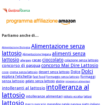
Parliamo anche di…
Alimentazione senza
Alimentazione Biologica
lattosio
alimenti senza
Alimentazione Vegana
lattosio
cioccolato
cacao
colazione senza lattosio
allergeni
concorso Mai Dire Lattosio
concorso di pasqua
Dolci
Dolce
dessert senza lattosio
crema senza lattosio
coop
esplora l'etichetta
formaggi
fast food
formaggio senza lattosio
senza lattosio
gelato senza lattosio
glutine
integratori alimentari
intolleranza al
intolleranti al lattosio
lattosio
intolleranze alimentari
istituto eccelsa
lattasi
lattosio
pasqua
marco pascazio
merendine
natale
piatto italiano