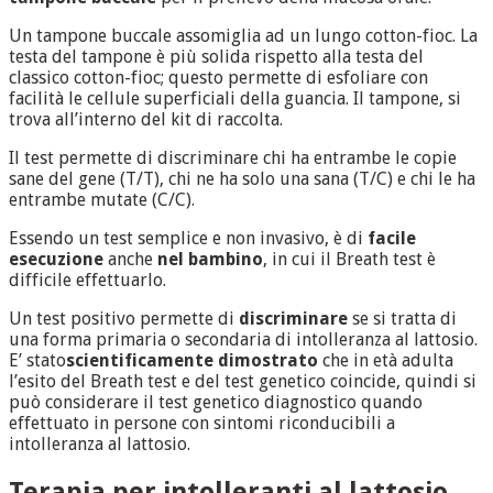
Un tampone buccale assomiglia ad un lungo cotton-fioc. La
testa del tampone è più solida rispetto alla testa del
classico cotton-fioc; questo permette di esfoliare con
facilità le cellule superficiali della guancia. Il tampone, si
trova all’interno del kit di raccolta.
Il test permette di discriminare chi ha entrambe le copie
sane del gene (T/T), chi ne ha solo una sana (T/C) e chi le ha
entrambe mutate (C/C).
Essendo un test semplice e non invasivo, è di
facile
esecuzione
anche
nel bambino
, in cui il Breath test è
difficile effettuarlo.
Un test positivo permette di
discriminare
se si tratta di
una forma primaria o secondaria di intolleranza al lattosio.
E’ stato
scientificamente dimostrato
che in età adulta
l’esito del Breath test e del test genetico coincide, quindi si
può considerare il test genetico diagnostico quando
effettuato in persone con sintomi riconducibili a
intolleranza al lattosio.
Terapia per intolleranti al lattosio