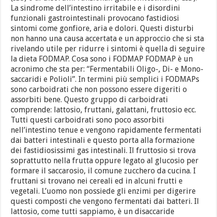
La sindrome dell’intestino irritabile e i disordini
funzionali gastrointestinali provocano fastidiosi
sintomi come gonfiore, aria e dolori. Questi disturbi
non hanno una causa accertata e un approccio che si sta
rivelando utile per ridurre i sintomi è quella di seguire
la dieta FODMAP. Cosa sono i FODMAP FODMAP è un
acronimo che sta per: “Fermentabili Oligo-, Di- e Mono-
saccaridi e Polioli”. In termini più semplici i FODMAPs
sono carboidrati che non possono essere digeriti o
assorbiti bene. Questo gruppo di carboidrati
comprende: lattosio, fruttani, galattani, fruttosio ecc.
Tutti questi carboidrati sono poco assorbiti
nell’intestino tenue e vengono rapidamente fermentati
dai batteri intestinali e questo porta alla formazione
dei fastidiosissimi gas intestinali. Il fruttosio si trova
soprattutto nella frutta oppure legato al glucosio per
formare il saccarosio, il comune zucchero da cucina. I
fruttani si trovano nei cereali ed in alcuni frutti e
vegetali. L’uomo non possiede gli enzimi per digerire
questi composti che vengono fermentati dai batteri. Il
lattosio, come tutti sappiamo, è un disaccaride