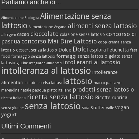
Parliamo anche di…
Alimentazione senza
Alimentazione Biologica
lattosio
alimenti senza lattosio
Alimentazione Vegana
cioccolato
concorso di
cacao
colazione senza lattosio
allergeni
concorso Mai Dire Lattosio
pasqua
crema senza
coop
Dolci
Dolce
esplora l'etichetta
dessert senza lattosio
lattosio
fast
formaggi senza lattosio
gelato senza
food
formaggio senza lattosio
intolleranti al lattosio
lattosio
glutine
integratori alimentari
intolleranza al lattosio
intolleranze
lattosio
alimentari
istituto eccelsa
lattasi
marco pascazio
prodotti senza lattosio
pasqua
merendine
natale
piatto italiano
ricetta senza lattosio
Ricette
rubrica
ricetta italiana
senza lattosio
vegan
Stuffer
soia
senza glutine
vallè
yogurt
Ultimi Commenti