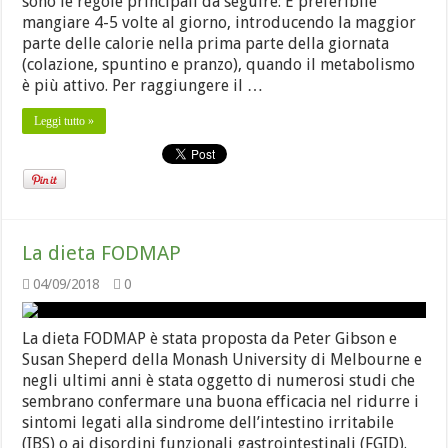
sono le regole principali da seguire: È preferibile
mangiare 4-5 volte al giorno, introducendo la maggior
parte delle calorie nella prima parte della giornata
(colazione, spuntino e pranzo), quando il metabolismo
è più attivo. Per raggiungere il …
Leggi tutto »
La dieta FODMAP
04/09/2018
0
La dieta FODMAP è stata proposta da Peter Gibson e
Susan Sheperd della Monash University di Melbourne e
negli ultimi anni è stata oggetto di numerosi studi che
sembrano confermare una buona efficacia nel ridurre i
sintomi legati alla sindrome dell’intestino irritabile
(IBS) o ai disordini funzionali gastrointestinali (FGID).