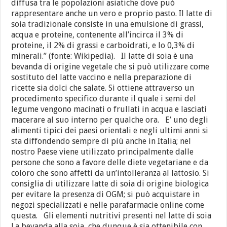
diffusa tra le popolazioni asiatiche dove può
rappresentare anche un vero e proprio pasto. Il latte di
soia tradizionale consiste in una emulsione di grassi,
acqua e proteine, contenente all’incirca il 3% di
proteine, il 2% di grassi e carboidrati, e lo 0,3% di
minerali.” (fonte: Wikipedia). Il latte di soia è una
bevanda di origine vegetale che si può utilizzare come
sostituto del latte vaccino e nella preparazione di
ricette sia dolci che salate. Si ottiene attraverso un
procedimento specifico durante il quale i semi del
legume vengono macinati o frullati in acqua e lasciati
macerare al suo interno per qualche ora. E’ uno degli
alimenti tipici dei paesi orientali e negli ultimi anni si
sta diffondendo sempre di più anche in Italia; nel
nostro Paese viene utilizzato principalmente dalle
persone che sono a favore delle diete vegetariane e da
coloro che sono affetti da un’intolleranza al lattosio. Si
consiglia di utilizzare latte di soia di origine biologica
per evitare la presenza di OGM; si può acquistare in
negozi specializzati e nelle parafarmacie online come
questa. Gli elementi nutritivi presenti nel latte di soia
La bevanda alla soia, che dunque è sia ottenibile con