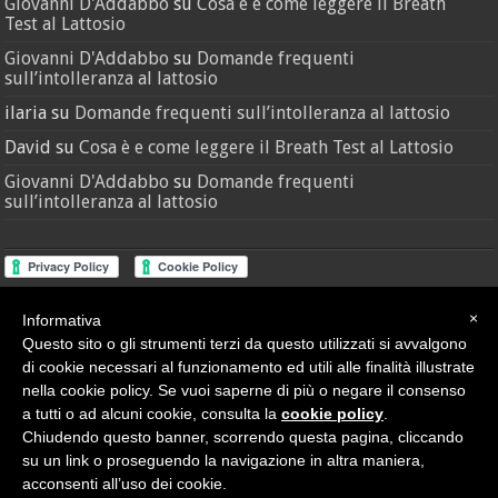
Giovanni D'Addabbo
su
Cosa è e come leggere il Breath
Test al Lattosio
Giovanni D'Addabbo
su
Domande frequenti
sull’intolleranza al lattosio
ilaria
su
Domande frequenti sull’intolleranza al lattosio
David
su
Cosa è e come leggere il Breath Test al Lattosio
Giovanni D'Addabbo
su
Domande frequenti
sull’intolleranza al lattosio
×
Informativa
Questo sito o gli strumenti terzi da questo utilizzati si avvalgono
di cookie necessari al funzionamento ed utili alle finalità illustrate
Credit
•
Sitemap
nella cookie policy. Se vuoi saperne di più o negare il consenso
© Nutras Srl - Via della Pace, 279 - 62100 Macerata (MC) | P.IVA
02038670432
a tutti o ad alcuni cookie, consulta la
cookie policy
.
Privacy Policy
|
Cookie Policy
Chiudendo questo banner, scorrendo questa pagina, cliccando
su un link o proseguendo la navigazione in altra maniera,
acconsenti all’uso dei cookie.