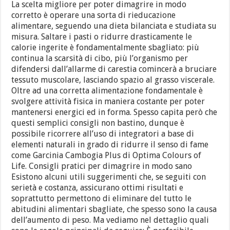
La scelta migliore per poter dimagrire in modo
corretto è operare una sorta di rieducazione
alimentare, seguendo una dieta bilanciata e studiata su
misura. Saltare i pasti o ridurre drasticamente le
calorie ingerite è fondamentalmente sbagliato: più
continua la scarsità di cibo, più l’organismo per
difendersi dall’allarme di carestia comincerà a bruciare
tessuto muscolare, lasciando spazio al grasso viscerale.
Oltre ad una corretta alimentazione fondamentale è
svolgere attività fisica in maniera costante per poter
mantenersi energici ed in forma. Spesso capita però che
questi semplici consigli non bastino, dunque è
possibile ricorrere all’uso di integratori a base di
elementi naturali in grado di ridurre il senso di fame
come Garcinia Cambogia Plus di Optima Colours of
Life. Consigli pratici per dimagrire in modo sano
Esistono alcuni utili suggerimenti che, se seguiti con
serietà e costanza, assicurano ottimi risultati e
soprattutto permettono di eliminare del tutto le
abitudini alimentari sbagliate, che spesso sono la causa
dell’aumento di peso. Ma vediamo nel dettaglio quali