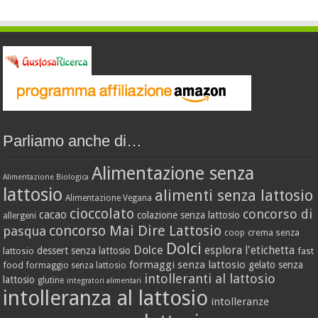
Parliamo anche di…
Alimentazione senza
Alimentazione Biologica
lattosio
alimenti senza lattosio
Alimentazione Vegana
cioccolato
concorso di
cacao
colazione senza lattosio
allergeni
concorso Mai Dire Lattosio
pasqua
crema senza
coop
Dolci
Dolce
esplora l'etichetta
dessert senza lattosio
lattosio
fast
formaggi senza lattosio
gelato senza
food
formaggio senza lattosio
intolleranti al lattosio
lattosio
glutine
integratori alimentari
intolleranza al lattosio
intolleranze