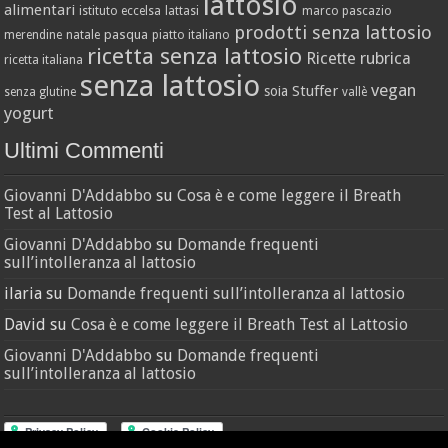
lattosio
alimentari
istituto eccelsa
lattasi
marco pascazio
prodotti senza lattosio
pasqua
merendine
natale
piatto italiano
ricetta senza lattosio
Ricette
rubrica
ricetta italiana
senza lattosio
vegan
Stuffer
soia
senza glutine
vallè
yogurt
Ultimi Commenti
Giovanni D'Addabbo
su
Cosa è e come leggere il Breath
Test al Lattosio
Giovanni D'Addabbo
su
Domande frequenti
sull’intolleranza al lattosio
ilaria
su
Domande frequenti sull’intolleranza al lattosio
David
su
Cosa è e come leggere il Breath Test al Lattosio
Giovanni D'Addabbo
su
Domande frequenti
sull’intolleranza al lattosio