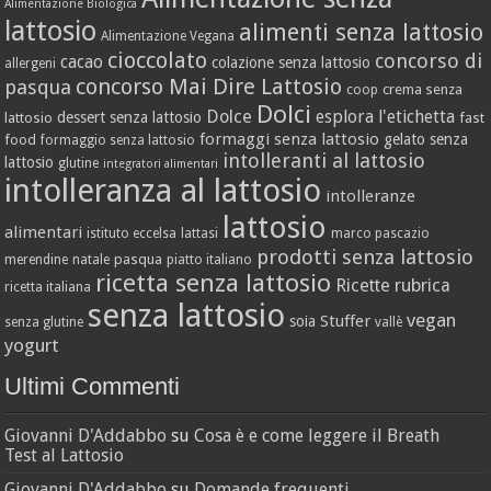
Alimentazione Biologica
lattosio
alimenti senza lattosio
Alimentazione Vegana
cioccolato
concorso di
cacao
colazione senza lattosio
allergeni
concorso Mai Dire Lattosio
pasqua
crema senza
coop
Dolci
Dolce
esplora l'etichetta
dessert senza lattosio
lattosio
fast
formaggi senza lattosio
gelato senza
food
formaggio senza lattosio
intolleranti al lattosio
lattosio
glutine
integratori alimentari
intolleranza al lattosio
intolleranze
lattosio
alimentari
istituto eccelsa
lattasi
marco pascazio
prodotti senza lattosio
pasqua
merendine
natale
piatto italiano
ricetta senza lattosio
Ricette
rubrica
ricetta italiana
senza lattosio
vegan
Stuffer
soia
senza glutine
vallè
yogurt
Ultimi Commenti
Giovanni D'Addabbo
su
Cosa è e come leggere il Breath
Test al Lattosio
Giovanni D'Addabbo
su
Domande frequenti