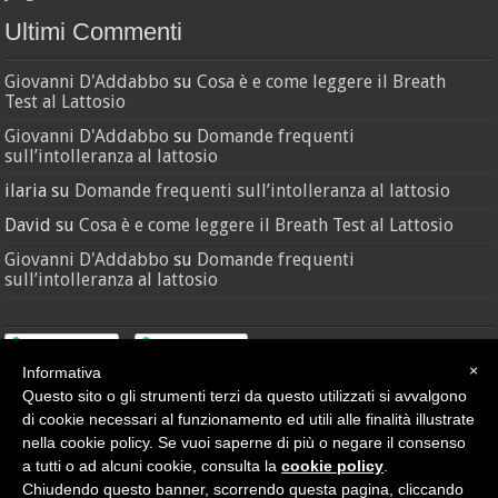
Ultimi Commenti
Giovanni D'Addabbo
su
Cosa è e come leggere il Breath
Test al Lattosio
Giovanni D'Addabbo
su
Domande frequenti
sull’intolleranza al lattosio
ilaria
su
Domande frequenti sull’intolleranza al lattosio
David
su
Cosa è e come leggere il Breath Test al Lattosio
Giovanni D'Addabbo
su
Domande frequenti
sull’intolleranza al lattosio
×
Informativa
Questo sito o gli strumenti terzi da questo utilizzati si avvalgono
di cookie necessari al funzionamento ed utili alle finalità illustrate
nella cookie policy. Se vuoi saperne di più o negare il consenso
Credit
•
Sitemap
a tutti o ad alcuni cookie, consulta la
cookie policy
.
© Nutras Srl - Via della Pace, 279 - 62100 Macerata (MC) | P.IVA
Chiudendo questo banner, scorrendo questa pagina, cliccando
02038670432