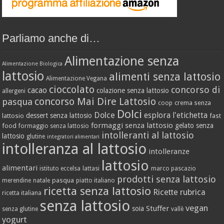
Parliamo anche di…
Alimentazione senza
Alimentazione Biologica
lattosio
alimenti senza lattosio
Alimentazione Vegana
cioccolato
concorso di
cacao
colazione senza lattosio
allergeni
concorso Mai Dire Lattosio
pasqua
crema senza
coop
Dolci
Dolce
esplora l'etichetta
dessert senza lattosio
lattosio
fast
formaggi senza lattosio
gelato senza
food
formaggio senza lattosio
intolleranti al lattosio
lattosio
glutine
integratori alimentari
intolleranza al lattosio
intolleranze
lattosio
alimentari
istituto eccelsa
lattasi
marco pascazio
prodotti senza lattosio
pasqua
merendine
natale
piatto italiano
ricetta senza lattosio
Ricette
rubrica
ricetta italiana
senza lattosio
vegan
Stuffer
soia
senza glutine
vallè
yogurt