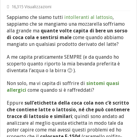
16,315 Visualizzazioni
Sappiamo che siamo tutti
intolleranti al lattosio
,
sappiamo che se mangiamo una mozzarella soffriamo
alla grande ma
quante volte capita di bere un sorso
di coca cola e sentirsi male
come quando abbiamo
mangiato un qualsiasi prodotto derivato del latte?
A me capita praticamente SEMPRE (e da quando ho
scoperto quanto riporto la mia bevanda preferita è
diventata l’acqua o la birra 🙂 ).
Non solo, ma vi capita di soffrire di
sintomi quasi
allergici
come quando si è raffreddati?
Eppure
sull’etichetta della coca cola non c’è scritto
che contiene latte o lattosio, né che può contenere
tracce di lattosio e similari
; quindi sono andato ad
analizzare al meglio questa etichetta in modo tale da
poter capire come mai avessi questi problemi ed ho
scoperto che il
colorante E-150d
(caramello solfito-