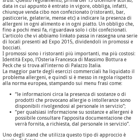
sfusi. Questo regolamento, prima del 13 dicembre scorso,
data in cui appunto è entrato in vigore, obbliga, infatti,
chiunque venda cibo non confezionato (ristoranti, bar,
pasticcerie, gelaterie, mense etc) a indicare la presenza di
allergeni in ogni alimento e in ogni piatto. Un obbligo che,
fino a pochi mesi fa, riguardava solo i cibi confezionati.
L’articolo che vi abbiamo linkato passa in rassegna una serie
di locali presenti ad Expo 2015, dividendoli in promossi e
bocciati.
I promossi sono i ristoranti più importanti, ma più costosi:
Identità Expo, l’Osteria Francesca di Massimo Bottura e
Peck che si trova all’interno di Palazzo Italia.
La maggior parte degli esercizi commerciali ha liquidato il
problema allergeni, e quindi si è messo in regola rispetto
alla norma europea, stampando sui menu frasi come:
“le informazioni circa la presenza di sostanze o di
prodotti che provocano allergie o intolleranze sono
disponibili rivolgendosi al personale in servizio”;
“per qualsiasi informazione su sostanze e allergeni è
possibile consultare l’apposita documentazione che
verrà fornita, a richiesta, dal personale in servizio”.
Uno degli stand che utilizza questo tipo di approccio è