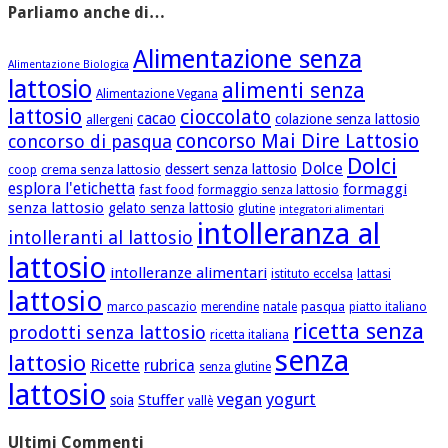
Parliamo anche di…
Alimentazione senza
Alimentazione Biologica
lattosio
alimenti senza
Alimentazione Vegana
lattosio
cioccolato
cacao
colazione senza lattosio
allergeni
concorso Mai Dire Lattosio
concorso di pasqua
Dolci
Dolce
dessert senza lattosio
crema senza lattosio
coop
esplora l'etichetta
formaggi
fast food
formaggio senza lattosio
senza lattosio
gelato senza lattosio
glutine
integratori alimentari
intolleranza al
intolleranti al lattosio
lattosio
intolleranze alimentari
istituto eccelsa
lattasi
lattosio
pasqua
marco pascazio
merendine
natale
piatto italiano
ricetta senza
prodotti senza lattosio
ricetta italiana
senza
lattosio
Ricette
rubrica
senza glutine
lattosio
vegan
yogurt
Stuffer
soia
vallè
Ultimi Commenti