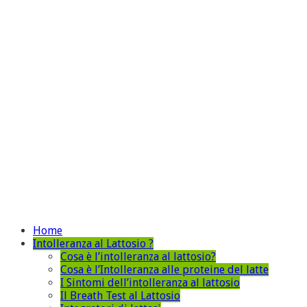
Home
Intolleranza al Lattosio ?
Cosa è l’intolleranza al lattosio?
Cosa è l’Intolleranza alle proteine del latte
I Sintomi dell’intolleranza al lattosio
Il Breath Test al Lattosio