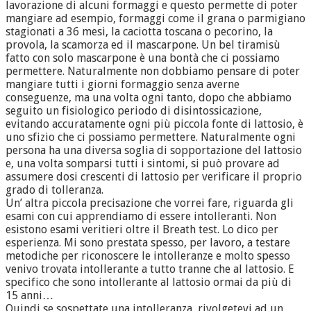
lavorazione di alcuni formaggi e questo permette di poter
mangiare ad esempio, formaggi come il grana o parmigiano
stagionati a 36 mesi, la caciotta toscana o pecorino, la
provola, la scamorza ed il mascarpone. Un bel tiramisù
fatto con solo mascarpone è una bontà che ci possiamo
permettere. Naturalmente non dobbiamo pensare di poter
mangiare tutti i giorni formaggio senza averne
conseguenze, ma una volta ogni tanto, dopo che abbiamo
seguito un fisiologico periodo di disintossicazione,
evitando accuratamente ogni più piccola fonte di lattosio, è
uno sfizio che ci possiamo permettere. Naturalmente ogni
persona ha una diversa soglia di sopportazione del lattosio
e, una volta somparsi tutti i sintomi, si può provare ad
assumere dosi crescenti di lattosio per verificare il proprio
grado di tolleranza.
Un’ altra piccola precisazione che vorrei fare, riguarda gli
esami con cui apprendiamo di essere intolleranti. Non
esistono esami veritieri oltre il Breath test. Lo dico per
esperienza. Mi sono prestata spesso, per lavoro, a testare
metodiche per riconoscere le intolleranze e molto spesso
venivo trovata intollerante a tutto tranne che al lattosio. E
specifico che sono intollerante al lattosio ormai da più di
15 anni…
Quindi se sospettate una intolleranza, rivolgetevi ad un