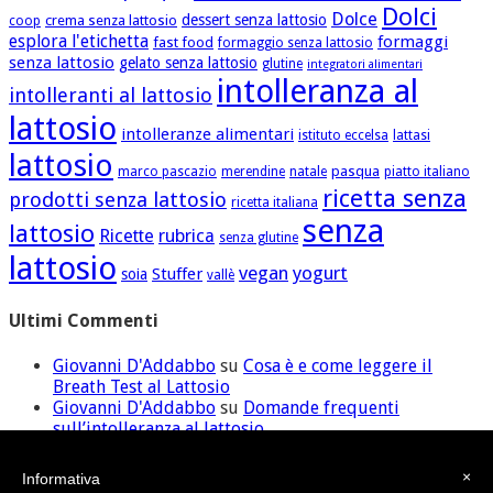
Dolci
Dolce
dessert senza lattosio
crema senza lattosio
coop
esplora l'etichetta
formaggi
fast food
formaggio senza lattosio
senza lattosio
gelato senza lattosio
glutine
integratori alimentari
intolleranza al
intolleranti al lattosio
lattosio
intolleranze alimentari
istituto eccelsa
lattasi
lattosio
pasqua
marco pascazio
merendine
natale
piatto italiano
ricetta senza
prodotti senza lattosio
ricetta italiana
senza
lattosio
Ricette
rubrica
senza glutine
lattosio
vegan
yogurt
Stuffer
soia
vallè
Ultimi Commenti
Giovanni D'Addabbo
su
Cosa è e come leggere il
Breath Test al Lattosio
Giovanni D'Addabbo
su
Domande frequenti
sull’intolleranza al lattosio
ilaria
su
Domande frequenti sull’intolleranza al
lattosio
×
Informativa
David
su
Cosa è e come leggere il Breath Test al