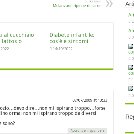
Successivo
Arti
Melanzane ripiene di carne
Al
2
Al
ci al cucchiaio
Diabete infantile:
0
 lattosio
cos’è e sintomi
/2022
14/10/2022
co
0
co
1
0
07/07/2009 at 13:33
 negozio…devo dire…non mi ispirano troppo…forse
lino ormai non mi ispirano troppo da diversi
Reg
e sono?
Accedi per rispondere