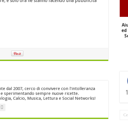
re, e solo ora ne stanno facendo una pubblicità
Ai
ed 
S
e dal 2007, cerco di convivere con l'intolleranza
i e sperimentando sempre nuove ricette.
logia, Calcio, Musica, Lettura e Social Networks!