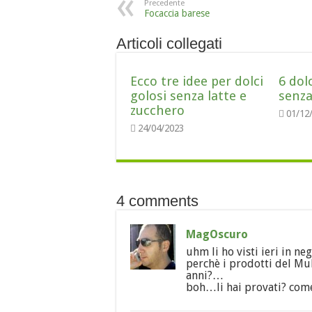
Precedente
Focaccia barese
Articoli collegati
Ecco tre idee per dolci
6 dol
golosi senza latte e
senza
zucchero
01/12
24/04/2023
4 comments
MagOscuro
uhm li ho visti ieri in
perchè i prodotti del Mu
anni?…
boh…li hai provati? com