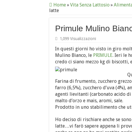
Home
»
Vita Senza Lattosio
»
Aliment
latte
Primule Mulino Bianc
1,099 Visualizzazioni
In questi giorni ho visto in giro mol
Mulino Bianco, le
PRIMULE
. Ieri le
credo ci siano mezzo kg di biscotti, e
Qu
Farina di frumento, zucchero grezzo d
farro (6,5%), zucchero d’uva (4%), a
agenti lievitanti (carbonato acido d
malto d’orzo e mais, aromi, sale.
Prodotto in uno stabilimento che util
Ho deciso di rischiare anche se sono
latte…vi farò sapere appena li pro