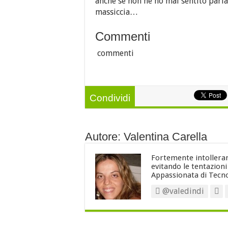
anche se non ne ho mai sentito parla
massiccia…
Commenti
commenti
Condividi
Autore: Valentina Carella
Fortemente intollerant
evitando le tentazion
Appassionata di Tecno
@valedindi