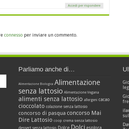
Accedi per rispondere
re
connesso
per inviare un commento.
Parliamo anche di…
Ul
Alimentazione
Gi
Alimentazione Biologica
leg
senza lattosio
Alimentazione Vegana
Gi
alimenti senza lattosio
cacao
allergeni
fre
cioccolato
colazione senza lattosio
ila
concorso Mai
concorso di pasqua
sul
Dire Lattosio
crema senza lattosio
coop
Da
Dolci
Dolce
esplora
dessert senza lattosio