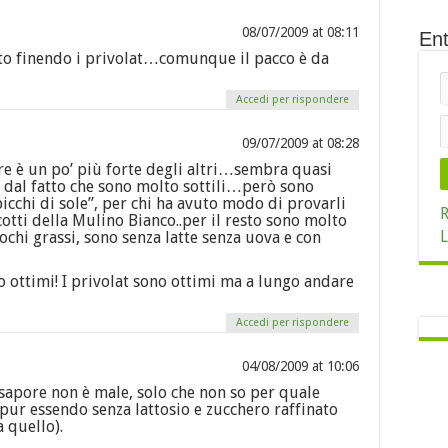
08/07/2009 at 08:11
Ent
to finendo i privolat…comunque il pacco è da
Accedi per rispondere
09/07/2009 at 08:28
re è un po’ più forte degli altri…sembra quasi
a dal fatto che sono molto sottili…però sono
icchi di sole”, per chi ha avuto modo di provarli
R
cotti della Mulino Bianco..per il resto sono molto
L
ochi grassi, sono senza latte senza uova e con
o ottimi! I privolat sono ottimi ma a lungo andare
Accedi per rispondere
04/08/2009 at 10:06
 sapore non è male, solo che non so per quale
pur essendo senza lattosio e zucchero raffinato
a quello).