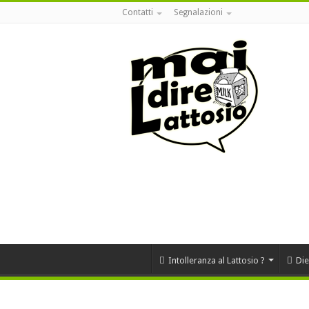
Contatti
Segnalazioni
Intolleranza al Lattosio ?
Die