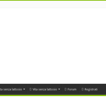
ta senza lattosio
Vita senza lattosio
Forum
Registrati