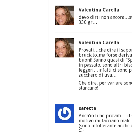
Valentina Carella
devo dirti non ancora…s
330 gr…
Valentina Carella
Provati…che dire il sapo
bruciato..ma forse deriv
buoni! Sanno quasi di “Sp
in passato, sono altri bis
leggeri…infatti ci sono p
zucchero di uva…
Che dire, per variare son
stancano!
saretta
Anch’io li ho provati… il
motivo mi facciano male 
(sono intollerante anche 
🙁