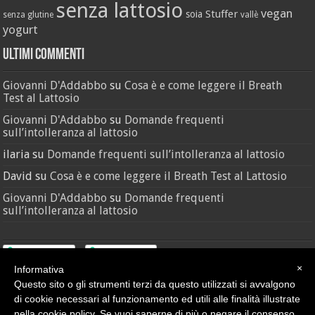
senza lattosio
vegan
Stuffer
soia
senza glutine
vallè
yogurt
Ultimi Commenti
Giovanni D'Addabbo
su
Cosa è e come leggere il Breath
Test al Lattosio
Giovanni D'Addabbo
su
Domande frequenti
sull’intolleranza al lattosio
ilaria
su
Domande frequenti sull’intolleranza al lattosio
David
su
Cosa è e come leggere il Breath Test al Lattosio
Giovanni D'Addabbo
su
Domande frequenti
sull’intolleranza al lattosio
×
Informativa
Questo sito o gli strumenti terzi da questo utilizzati si avvalgono
di cookie necessari al funzionamento ed utili alle finalità illustrate
nella cookie policy. Se vuoi saperne di più o negare il consenso