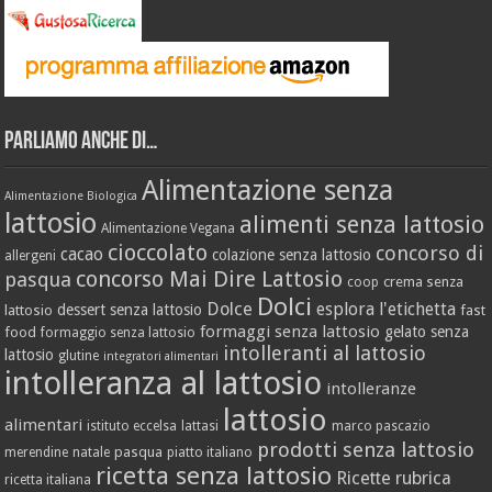
Parliamo anche di…
Alimentazione senza
Alimentazione Biologica
lattosio
alimenti senza lattosio
Alimentazione Vegana
cioccolato
concorso di
cacao
colazione senza lattosio
allergeni
concorso Mai Dire Lattosio
pasqua
crema senza
coop
Dolci
Dolce
esplora l'etichetta
dessert senza lattosio
lattosio
fast
formaggi senza lattosio
gelato senza
food
formaggio senza lattosio
intolleranti al lattosio
lattosio
glutine
integratori alimentari
intolleranza al lattosio
intolleranze
lattosio
alimentari
istituto eccelsa
lattasi
marco pascazio
prodotti senza lattosio
pasqua
merendine
natale
piatto italiano
ricetta senza lattosio
Ricette
rubrica
ricetta italiana