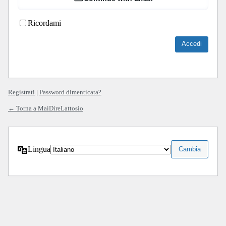
Ricordami
Registrati
|
Password dimenticata?
← Torna a MaiDireLattosio
Lingua