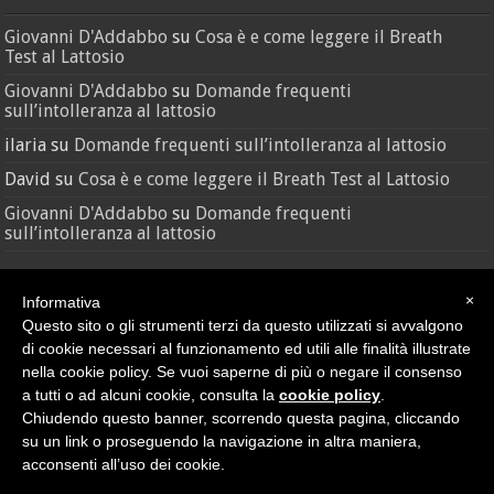
Giovanni D'Addabbo
su
Cosa è e come leggere il Breath
Test al Lattosio
Giovanni D'Addabbo
su
Domande frequenti
sull’intolleranza al lattosio
ilaria
su
Domande frequenti sull’intolleranza al lattosio
David
su
Cosa è e come leggere il Breath Test al Lattosio
Giovanni D'Addabbo
su
Domande frequenti
sull’intolleranza al lattosio
×
Informativa
Questo sito o gli strumenti terzi da questo utilizzati si avvalgono
di cookie necessari al funzionamento ed utili alle finalità illustrate
nella cookie policy. Se vuoi saperne di più o negare il consenso
a tutti o ad alcuni cookie, consulta la
cookie policy
.
Credit
•
Sitemap
Chiudendo questo banner, scorrendo questa pagina, cliccando
© Nutras Srl - Via della Pace, 279 - 62100 Macerata (MC) | P.IVA
su un link o proseguendo la navigazione in altra maniera,
02038670432
Privacy Policy
|
Cookie Policy
acconsenti all’uso dei cookie.