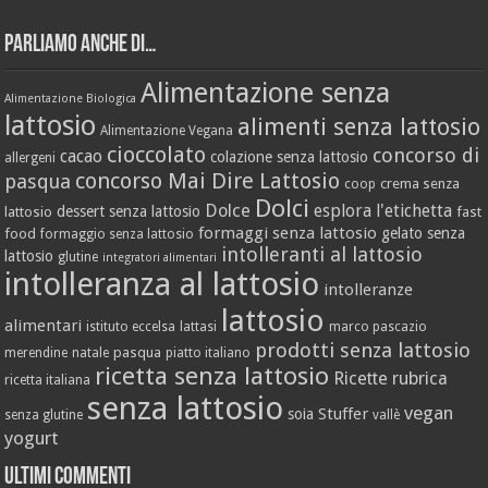
Parliamo anche di…
Alimentazione senza
Alimentazione Biologica
lattosio
alimenti senza lattosio
Alimentazione Vegana
cioccolato
concorso di
cacao
colazione senza lattosio
allergeni
concorso Mai Dire Lattosio
pasqua
crema senza
coop
Dolci
Dolce
esplora l'etichetta
dessert senza lattosio
lattosio
fast
formaggi senza lattosio
gelato senza
food
formaggio senza lattosio
intolleranti al lattosio
lattosio
glutine
integratori alimentari
intolleranza al lattosio
intolleranze
lattosio
alimentari
istituto eccelsa
lattasi
marco pascazio
prodotti senza lattosio
pasqua
merendine
natale
piatto italiano
ricetta senza lattosio
Ricette
rubrica
ricetta italiana
senza lattosio
vegan
Stuffer
soia
senza glutine
vallè
yogurt
Ultimi Commenti