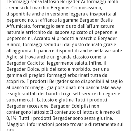
I Formaggi senza lattosio Bergader Ai formaggi molli
cremosi del marchio Bergader Cremosissimo,
disponibile anche in versione leggera e insaporita al
peperoncino, si affianca la gamma Bergader Basils
Affumicato, formaggio semiduro dall’affumicatura
naturale arricchito dal sapore spiccato di peperoni e
peperoncini. Accanto ai prodotti a marchio Bergader
Bianco, formaggi semiduri dal gusto delicato grazie
all’aggiunta di panna e disponibili anche nella variante
Aglio, si trova anche un grande classico come la
Bergader Caciotta, leggermente salata. Infine, il
Bergader Dolce, più delicato e morbido, per una
gamma di pregiati formaggi erborinati tutta da
scoprire. I prodotti Bergader sono disponibili al taglio
al banco formaggi, già porzionati nei banchi take away
e sugli scaffali dei banchi frigo self service di negozi e
supermercati. Lattosio e glutine Tutti i prodotti
Bergader (eccezione: Bergader Edelpilz) non
contengono lattosio: Il contenuto di lattosio è meno di
0,1%. Tutti i prodotti Bergader sono senza glutine.
Maggiori informazioni potete trovarle direttamente sul
sito …