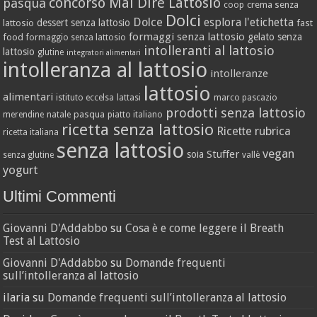
concorso Mai Dire Lattosio
pasqua
crema senza
coop
Dolci
Dolce
esplora l'etichetta
dessert senza lattosio
lattosio
fast
formaggi senza lattosio
gelato senza
food
formaggio senza lattosio
intolleranti al lattosio
lattosio
glutine
integratori alimentari
intolleranza al lattosio
intolleranze
lattosio
alimentari
istituto eccelsa
lattasi
marco pascazio
prodotti senza lattosio
pasqua
merendine
natale
piatto italiano
ricetta senza lattosio
Ricette
rubrica
ricetta italiana
senza lattosio
vegan
Stuffer
soia
senza glutine
vallè
yogurt
Ultimi Commenti
Giovanni D'Addabbo
su
Cosa è e come leggere il Breath
Test al Lattosio
Giovanni D'Addabbo
su
Domande frequenti
sull’intolleranza al lattosio
ilaria
su
Domande frequenti sull’intolleranza al lattosio