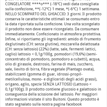
CONGELATORE ****o*** (-18ºC) vedi data consigliata
sulla confezione, **(-12ºC) 1 mese, *(-6ºC) 1 settimana.
NELLO SCOMPARTO DEL GHIACCIO: 3 giorni. Il prodotto
conserva le caratteristiche ottimali se consumato entro
la data riportata sulla confezione. Una volta scongelato
il prodotto non deve essere ricongelato. Da consumare
immediatamente. Confezionato in atmosfera protettiva.
Infine, vi riportiamo gli ingredienti: amido di frumento
deglutinato (CH: senza glutine), mozzarella delattosata
(CH: senza lattosio) (22%) (latte, sale, fermenti lattici,
caglio) lattosio < 0,1g/100g, pomodori (19,6%) (semi-
concentrato di pomodoro, pomodoro a cubetti), acqua,
olio di girasole, destrosio, farina di mais, zucchero,
sale, lievito di birra, fibra vegetale (Plantago ovata),
stabilizzanti (gomma di guar, idrossi-propil-
metilcellulosa, mono- e digliceridi degli acidi grassi),
origano, aglio, spezie SENZA LATTOSIO (Lattosio <
0,1g/100g). Il prodotto contiene glucosio e galattosio in
conseguenza della scissione del lattosio. Per maggiori
informazioni visitate il sito Buitoni. Questo prodotto è
stato segnalato sulla nostra pagina facebook