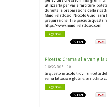
per evitare che si formino grumi. Un
utilizzarla per varie farciture: potete
durante la preparazione della ricett
Maidirelattosio, Niccolò Guidi sarà l
preparazione! Ti è piaciuta questa ri
https://www.maidirelattosio.com
Leggi tutto »
Ricetta: Crema alla vaniglia 
10/02/2017
0
In questo articolo trovi la ricetta 
senza lattosio e glutine, arricchito 
Leggi tutto »