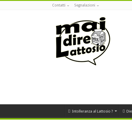
Contatti
Segnalazioni
Intolleranza al Lattosio ?
Die