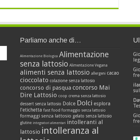
Parliamo anche di…
Ul
Alimentazione
Gi
Alimentazione Biologica
leg
senza lattosio
Alimentazione Vegana
Gi
alimenti senza lattosio
cacao
allergeni
fre
cioccolato
colazione senza lattosio
ila
concorso Mai
concorso di pasqua
sul
Dire Lattosio
crema senza lattosio
coop
Da
Dolci
Dolce
esplora
dessert senza lattosio
Tes
l'etichetta
fast food
formaggio senza lattosio
Gi
formaggi senza lattosio
gelato senza lattosio
fre
intolleranti al
glutine
integratori alimentari
intolleranza al
lattosio