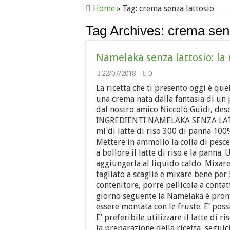
Home
»
Tag:
crema senza lattosio
Tag Archives:
crema senz
Namelaka senza lattosio: la 
22/07/2018
0
La ricetta che ti presento oggi è qu
una crema nata dalla fantasia di un 
dal nostro amico Niccolò Guidi, descr
INGREDIENTI NAMELAKA SENZA LATT
ml di latte di riso 300 di panna 10
Mettere in ammollo la colla di pesce
a bollore il latte di riso e la panna. 
aggiungerla al liquido caldo. Mixare
tagliato a scaglie e mixare bene per 
contenitore, porre pellicola a contat
giorno seguente la Namelaka è pront
essere montata con le fruste. E’ possi
E’ preferibile utilizzare il latte di 
la preparazione della ricetta, segui