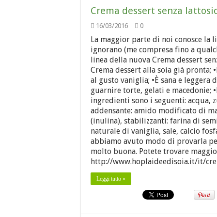
Crema dessert senza lattosi
16/03/2016
0
La maggior parte di noi conosce la l
ignorano (me compresa fino a qualche
linea della nuova Crema dessert senz
Crema dessert alla soia già pronta; •È
al gusto vaniglia; •È sana e leggera 
guarnire torte, gelati e macedonie; •
ingredienti sono i seguenti: acqua, z
addensante: amido modificato di mais
(inulina), stabilizzanti: farina di s
naturale di vaniglia, sale, calcio fo
abbiamo avuto modo di provarla pe
molto buona. Potete trovare maggiori
http://www.hoplaideedisoia.it/it/cr
Leggi tutto »