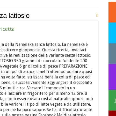
a lattosio
ricetta
ella della Namelaka senza lattosio. La namelaka è
pasticcere giapponese. Questa ricetta, inviataci
ive la realizzazione della variante senza lattosio.
OSIO 350 grammi di cioccolato fondente 200
0% vegetale 6 gr di colla di pesce PREPARAZIONE
 in un po’ di acqua, e nel frattempo portare quasi
Una volta fatto, strizzare bene la colla di pesce ed
 bene, e successivamente aggiungere il cioccolato
5 minuti circa. Versare il composto in un
to e lasciare in frigorifero per almeno 12 ore. Il
a, e può essere usata così al naturale oppure può
bile variare il tipo di latte vegetale da utilizzare.
riso perché ha poco sapore. Se hai difficoltà durante
ci sulla nostra pagina Facebook Maidirelattosio,