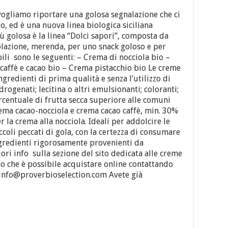
vogliamo riportare una golosa segnalazione che ci
o, ed è una nuova linea biologica siciliana
iù golosa è la linea “Dolci sapori”, composta da
olazione, merenda, per uno snack goloso e per
ibili sono le seguenti: – Crema di nocciola bio –
caffè e cacao bio – Crema pistacchio bio Le creme
gredienti di prima qualità e senza l’utilizzo di
idrogenati; lecitina o altri emulsionanti; coloranti;
rcentuale di frutta secca superiore alle comuni
ma cacao-nocciola e crema cacao caffè, min. 30%
 la crema alla nocciola. Ideali per addolcire le
coli peccati di gola, con la certezza di consumare
ngredienti rigorosamente provenienti da
ori info sulla sezione del sito dedicata alle creme
o che è possibile acquistare online contattando
: info@proverbioselection.com Avete già