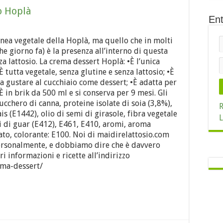
o Hoplà
Ent
inea vegetale della Hoplà, ma quello che in molti
 giorno fa) è la presenza all’interno di questa
a lattosio. La crema dessert Hoplà: •È l’unica
 tutta vegetale, senza glutine e senza lattosio; •È
da gustare al cucchiaio come dessert; •È adatta per
È in brik da 500 ml e si conserva per 9 mesi. Gli
ucchero di canna, proteine isolate di soia (3,8%),
R
 (E1442), olio di semi di girasole, fibra vegetale
L
emi di guar (E412), E461, E410, aromi, aroma
sfato, colorante: E100. Noi di maidirelattosio.com
rsonalmente, e dobbiamo dire che è davvero
 informazioni e ricette all’indirizzo
ema-dessert/