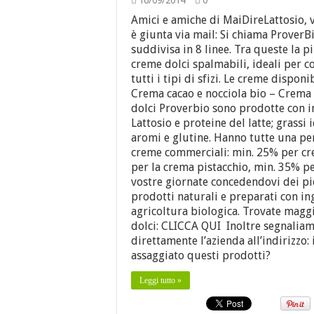
16/09/2014
0
Amici e amiche di MaiDireLattosio, 
è giunta via mail: Si chiama ProverBi
suddivisa in 8 linee. Tra queste la p
creme dolci spalmabili, ideali per c
tutti i tipi di sfizi. Le creme dispon
Crema cacao e nocciola bio – Crema 
dolci Proverbio sono prodotte con in
Lattosio e proteine del latte; grassi 
aromi e glutine. Hanno tutte una pe
creme commerciali: min. 25% per cre
per la crema pistacchio, min. 35% per
vostre giornate concedendovi dei pic
prodotti naturali e preparati con i
agricoltura biologica. Trovate maggi
dolci: CLICCA QUI Inoltre segnaliam
direttamente l’azienda all’indirizzo
assaggiato questi prodotti?
Leggi tutto »