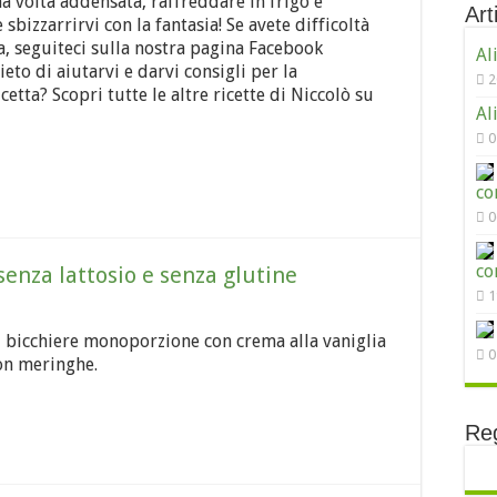
a volta addensata, raffreddare in frigo e
Arti
 sbizzarrirvi con la fantasia! Se avete difficoltà
a, seguiteci sulla nostra pagina Facebook
Al
ieto di aiutarvi e darvi consigli per la
2
cetta? Scopri tutte le altre ricette di Niccolò su
Al
0
co
0
co
senza lattosio e senza glutine
1
del bicchiere monoporzione con crema alla vaniglia
0
con meringhe.
Reg