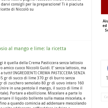
e darvi consigli per la preparazione! Ti è piaciuta
ricette di Niccolò su
Ai
ed 
S
sio al mango e lime: la ricetta
gi è quella della Crema Pasticcera senza lattosio
o amico cuoco Niccolò Guidi. E’ senza lattosio, ma
to a tutti! INGREDIENTI CREMA PASTICCERA SENZA
 gr di succo di lime 370 gr di burro senza
gr di zucchero semolato 80 gr di uovo intero 160
ire in una pentola il mango, il succo di lime il
ale). Portare a ebollizione. Miscelare a parte lo
ersare il liquido bollente sulla massa miscelata, e
 o fino a quando comincia ad addensare mescolando