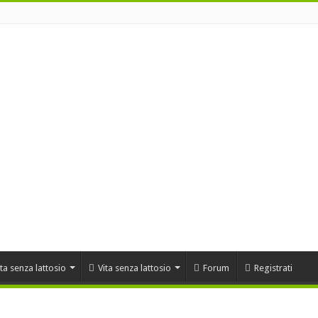
ta senza lattosio
Vita senza lattosio
Forum
Registrati