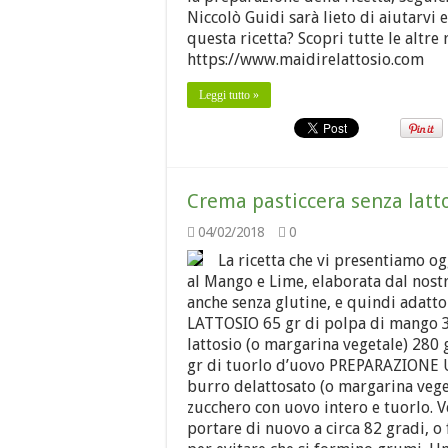
Niccolò Guidi sarà lieto di aiutarvi 
questa ricetta? Scopri tutte le altre 
https://www.maidirelattosio.com
Leggi tutto »
Crema pasticcera senza latto
04/02/2018
0
La ricetta che vi presentiamo og
al Mango e Lime, elaborata dal nostr
anche senza glutine, e quindi adat
LATTOSIO 65 gr di polpa di mango 35
lattosio (o margarina vegetale) 280 
gr di tuorlo d’uovo PREPARAZIONE Un
burro delattosato (o margarina veget
zucchero con uovo intero e tuorlo. V
portare di nuovo a circa 82 gradi,