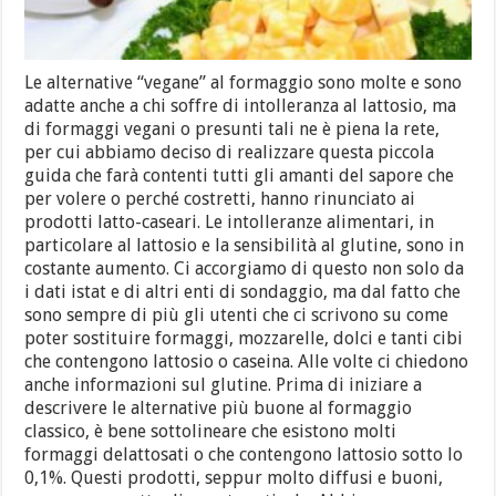
Le alternative “vegane” al formaggio sono molte e sono
adatte anche a chi soffre di intolleranza al lattosio, ma
di formaggi vegani o presunti tali ne è piena la rete,
per cui abbiamo deciso di realizzare questa piccola
guida che farà contenti tutti gli amanti del sapore che
per volere o perché costretti, hanno rinunciato ai
prodotti latto-caseari. Le intolleranze alimentari, in
particolare al lattosio e la sensibilità al glutine, sono in
costante aumento. Ci accorgiamo di questo non solo da
i dati istat e di altri enti di sondaggio, ma dal fatto che
sono sempre di più gli utenti che ci scrivono su come
poter sostituire formaggi, mozzarelle, dolci e tanti cibi
che contengono lattosio o caseina. Alle volte ci chiedono
anche informazioni sul glutine. Prima di iniziare a
descrivere le alternative più buone al formaggio
classico, è bene sottolineare che esistono molti
formaggi delattosati o che contengono lattosio sotto lo
0,1%. Questi prodotti, seppur molto diffusi e buoni,