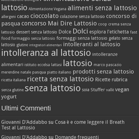
lattosio
alimenti senza lattosio
Alimentazione Vegana
cioccolato
concorso di
cacao
colazione senza lattosio
allergeni
concorso Mai Dire Lattosio
pasqua
crema senza
coop
Dolci
Dolce
esplora l'etichetta
dessert senza lattosio
lattosio
fast
formaggi senza lattosio
gelato senza
food
formaggio senza lattosio
intolleranti al lattosio
lattosio
glutine
integratori alimentari
intolleranza al lattosio
intolleranze
lattosio
alimentari
istituto eccelsa
lattasi
marco pascazio
prodotti senza lattosio
pasqua
merendine
natale
piatto italiano
ricetta senza lattosio
Ricette
rubrica
ricetta italiana
senza lattosio
vegan
Stuffer
soia
senza glutine
vallè
yogurt
Ultimi Commenti
Giovanni D'Addabbo
su
Cosa è e come leggere il Breath
Test al Lattosio
Giovanni D'Addabbo
su
Domande frequenti