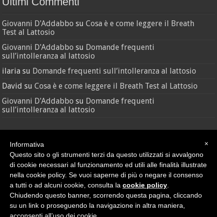
Ultimi Commenti
Giovanni D'Addabbo
su
Cosa è e come leggere il Breath
Test al Lattosio
Giovanni D'Addabbo
su
Domande frequenti
sull’intolleranza al lattosio
ilaria
su
Domande frequenti sull’intolleranza al lattosio
David
su
Cosa è e come leggere il Breath Test al Lattosio
Giovanni D'Addabbo
su
Domande frequenti
sull’intolleranza al lattosio
×
Informativa
Questo sito o gli strumenti terzi da questo utilizzati si avvalgono
di cookie necessari al funzionamento ed utili alle finalità illustrate
nella cookie policy. Se vuoi saperne di più o negare il consenso
Credit
•
Sitemap
a tutti o ad alcuni cookie, consulta la
cookie policy
.
© Nutras Srl - Via della Pace, 279 - 62100 Macerata (MC) | P.IVA
Chiudendo questo banner, scorrendo questa pagina, cliccando
02038670432
su un link o proseguendo la navigazione in altra maniera,
Privacy Policy
|
Cookie Policy
acconsenti all’uso dei cookie.