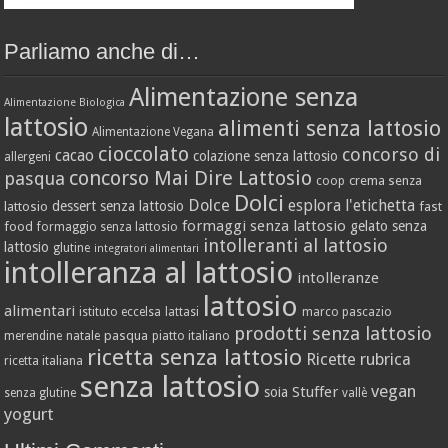
Parliamo anche di…
Alimentazione senza
Alimentazione Biologica
lattosio
alimenti senza lattosio
Alimentazione Vegana
cioccolato
concorso di
cacao
colazione senza lattosio
allergeni
concorso Mai Dire Lattosio
pasqua
crema senza
coop
Dolci
Dolce
esplora l'etichetta
dessert senza lattosio
lattosio
fast
formaggi senza lattosio
gelato senza
food
formaggio senza lattosio
intolleranti al lattosio
lattosio
glutine
integratori alimentari
intolleranza al lattosio
intolleranze
lattosio
alimentari
istituto eccelsa
lattasi
marco pascazio
prodotti senza lattosio
pasqua
merendine
natale
piatto italiano
ricetta senza lattosio
Ricette
rubrica
ricetta italiana
senza lattosio
vegan
Stuffer
soia
senza glutine
vallè
yogurt