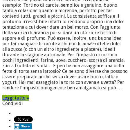
esempio: Tortino di carote, semplice e genuino, buono
tanto a colazione quanto a merenda, perfetto per far
contenti tutti, grandi e piccini. La consistenza soffice e il
profumo irresistibile infatti lo rendono proprio una dolce
tentazione a cui dover dare un bel morso. Con l’aggiunta
della scorza di arancia poi si darà un ulteriore tocco di
sapore e di profumo. Può essere, inoltre, una buona idea
per far mangiare le carote a chi non le ama!Frittelle dolci
alla zucca (o con un altro ingrediente a piacere), ideali
durante la stagione autunnale. Per l’impasto occorrono
pochi ingredienti: farina, uova, zucchero, scorza di arancia,
zucca frullata et voilà… E perché non assaggiare una bella
fetta di torta senza lattosio? Ce ne sono diverse che possono
essere preparate anche senza dover usare burro, latte o
yogurt. Hai mai assaggiato la torta con avena e uvetta? Per
rendere l’impasto omogeneo e ben amalgamato si può …
Leggi tutto »
Condividi
Share