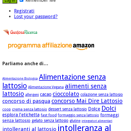
Remember Me
Registrati
Lost your password?
Parliamo anche di…
Alimentazione senza
Alimentazione Biologica
lattosio
alimenti senza
Alimentazione Vegana
lattosio
cioccolato
cacao
colazione senza lattosio
allergeni
concorso Mai Dire Lattosio
concorso di pasqua
Dolci
Dolce
dessert senza lattosio
crema senza lattosio
coop
esplora l'etichetta
formaggi
fast food
formaggio senza lattosio
senza lattosio
gelato senza lattosio
glutine
integratori alimentari
intolleranza al
intolleranti al lattosio