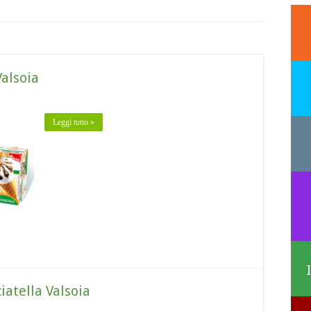
alsoia
Leggi tutto »
atella Valsoia