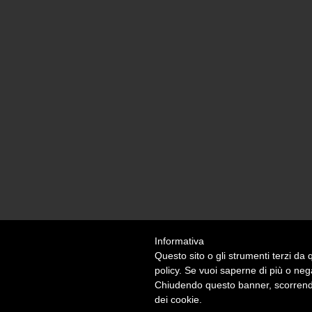
Informativa
Questo sito o gli strumenti terzi da q
policy. Se vuoi saperne di più o neg
Credit
•
Sitemap
Chiudendo questo banner, scorrendo
© Nutras Srl - Via della Pace, 279 - 62100 Macer
dei cookie.
Privacy Policy
|
Cookie Policy