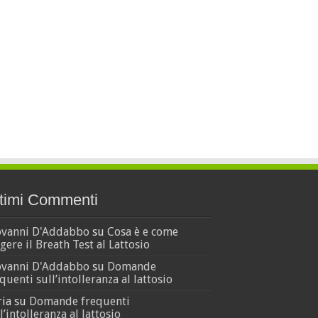
timi Commenti
ovanni D'Addabbo
su
Cosa è e come
gere il Breath Test al Lattosio
ovanni D'Addabbo
su
Domande
quenti sull’intolleranza al lattosio
ria
su
Domande frequenti
l’intolleranza al lattosio