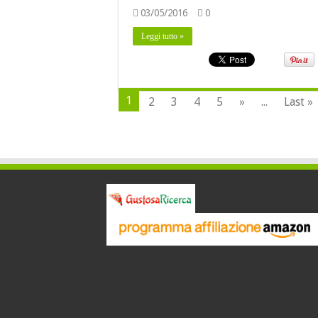
03/05/2016
0
Leggi tutto »
1
2
3
4
5
»
...
Last »