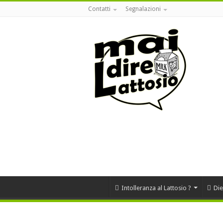
Contatti
Segnalazioni
Intolleranza al Lattosio ?
Die