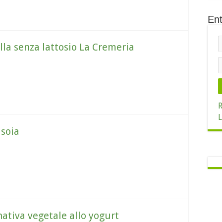
Ent
lla senza lattosio La Cremeria
R
L
lsoia
rnativa vegetale allo yogurt