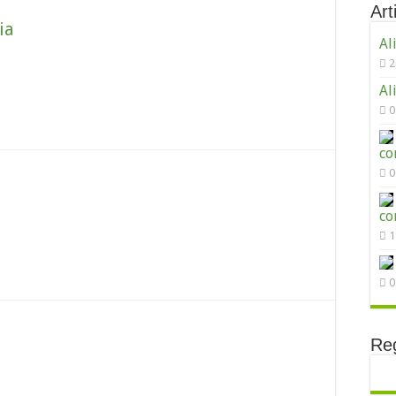
Arti
ia
Al
2
Al
0
co
0
co
1
0
Reg