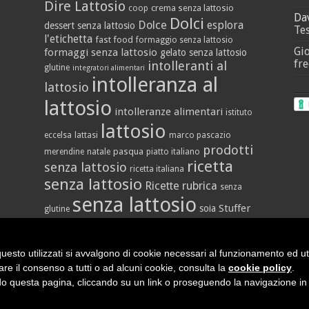
Dire Lattosio
crema senza lattosio
coop
Da
Dolci
Dolce
esplora
dessert senza lattosio
Tes
l'etichetta
fast food
formaggio senza lattosio
Gi
formaggi senza lattosio
gelato senza lattosio
fre
intolleranti al
glutine
integratori alimentari
intolleranza al
lattosio
lattosio
intolleranze alimentari
istituto
lattosio
eccelsa
lattasi
marco pascazio
prodotti
pasqua
merendine
natale
piatto italiano
ricetta
senza lattosio
ricetta italiana
senza lattosio
Ricette
rubrica
senza
senza lattosio
Stuffer
soia
glutine
vegan
yogurt
vallè
uesto utilizzati si avvalgono di cookie necessari al funzionamento ed utili 
are il consenso a tutti o ad alcuni cookie, consulta la
cookie policy
.
 questa pagina, cliccando su un link o proseguendo la navigazione in a
ata (MC) | P.IVA 02038670432