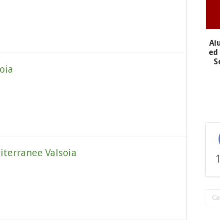
Ai
ed 
S
oia
iterranee Valsoia