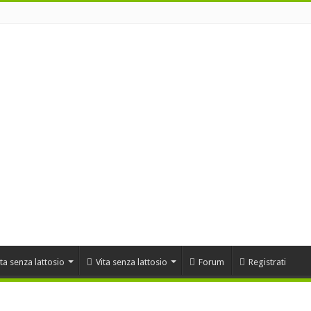
ta senza lattosio
Vita senza lattosio
Forum
Registrati