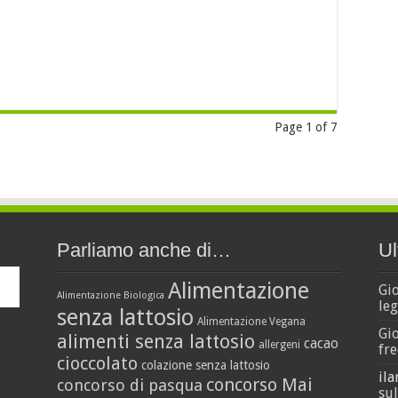
Page 1 of 7
Parliamo anche di…
Ul
Alimentazione
Gi
Alimentazione Biologica
leg
senza lattosio
Alimentazione Vegana
Gi
alimenti senza lattosio
cacao
allergeni
fre
cioccolato
colazione senza lattosio
ila
concorso Mai
concorso di pasqua
sul