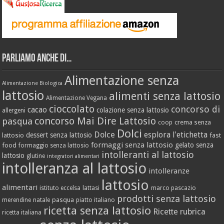
Parliamo anche di…
Alimentazione senza
Alimentazione Biologica
lattosio
alimenti senza lattosio
Alimentazione Vegana
cioccolato
concorso di
cacao
colazione senza lattosio
allergeni
concorso Mai Dire Lattosio
pasqua
crema senza
coop
Dolci
Dolce
esplora l'etichetta
dessert senza lattosio
lattosio
fast
formaggi senza lattosio
gelato senza
food
formaggio senza lattosio
intolleranti al lattosio
lattosio
glutine
integratori alimentari
intolleranza al lattosio
intolleranze
lattosio
alimentari
istituto eccelsa
lattasi
marco pascazio
prodotti senza lattosio
pasqua
merendine
natale
piatto italiano
ricetta senza lattosio
Ricette
rubrica
ricetta italiana