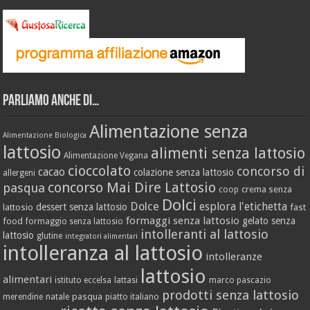
Parliamo anche di…
Alimentazione senza
Alimentazione Biologica
lattosio
alimenti senza lattosio
Alimentazione Vegana
cioccolato
concorso di
cacao
colazione senza lattosio
allergeni
concorso Mai Dire Lattosio
pasqua
crema senza
coop
Dolci
Dolce
esplora l'etichetta
dessert senza lattosio
lattosio
fast
formaggi senza lattosio
gelato senza
food
formaggio senza lattosio
intolleranti al lattosio
lattosio
glutine
integratori alimentari
intolleranza al lattosio
intolleranze
lattosio
alimentari
istituto eccelsa
lattasi
marco pascazio
prodotti senza lattosio
pasqua
merendine
natale
piatto italiano