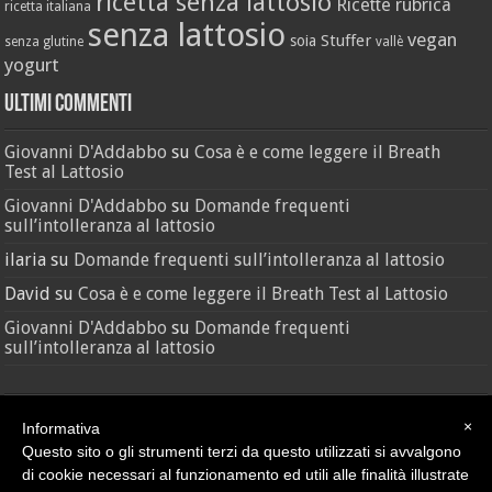
ricetta senza lattosio
Ricette
rubrica
ricetta italiana
senza lattosio
vegan
Stuffer
soia
senza glutine
vallè
yogurt
Ultimi Commenti
Giovanni D'Addabbo
su
Cosa è e come leggere il Breath
Test al Lattosio
Giovanni D'Addabbo
su
Domande frequenti
sull’intolleranza al lattosio
ilaria
su
Domande frequenti sull’intolleranza al lattosio
David
su
Cosa è e come leggere il Breath Test al Lattosio
Giovanni D'Addabbo
su
Domande frequenti
sull’intolleranza al lattosio
×
Informativa
Questo sito o gli strumenti terzi da questo utilizzati si avvalgono
di cookie necessari al funzionamento ed utili alle finalità illustrate