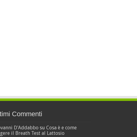
timi Commenti
ovanni D'Addabbo
su
Cosa è e come
gere il Breath Test al Lattosio