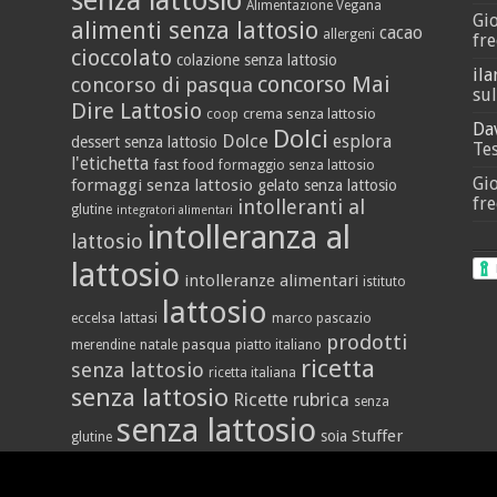
senza lattosio
Alimentazione Vegana
Gi
alimenti senza lattosio
cacao
allergeni
fre
cioccolato
colazione senza lattosio
ila
concorso Mai
concorso di pasqua
sul
Dire Lattosio
crema senza lattosio
coop
Da
Dolci
Dolce
esplora
dessert senza lattosio
Tes
l'etichetta
fast food
formaggio senza lattosio
Gi
formaggi senza lattosio
gelato senza lattosio
fre
intolleranti al
glutine
integratori alimentari
intolleranza al
lattosio
lattosio
intolleranze alimentari
istituto
lattosio
eccelsa
lattasi
marco pascazio
prodotti
pasqua
merendine
natale
piatto italiano
ricetta
senza lattosio
ricetta italiana
senza lattosio
Ricette
rubrica
senza
senza lattosio
Stuffer
soia
glutine
vegan
yogurt
vallè