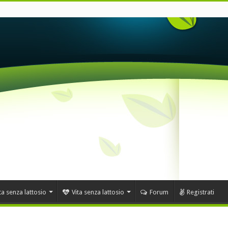
ta senza lattosio
Vita senza lattosio
Forum
Registrati