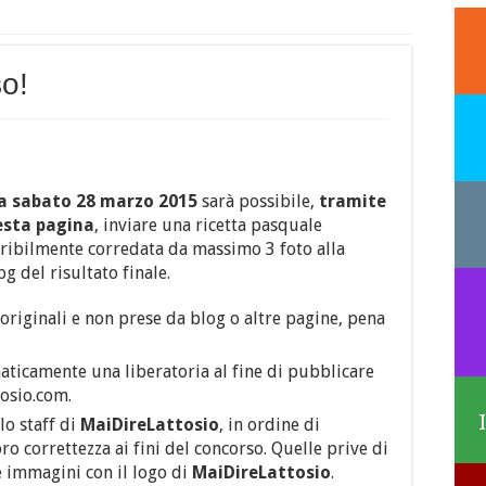
o!
 a sabato 28 marzo 2015
sarà possibile,
tramite
uesta pagina
, inviare una ricetta pasquale
ribilmente corredata da massimo 3 foto alla
g del risultato finale.
 originali e non prese da blog o altre pagine, pena
maticamente una liberatoria al fine di pubblicare
tosio.com.
lo staff di
MaiDireLattosio
, in ordine di
oro correttezza ai fini del concorso. Quelle prive di
e immagini con il logo di
MaiDireLattosio
.