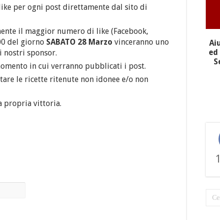
like per ogni post direttamente dal sito di
mente il maggior numero di like (Facebook,
00 del giorno
SABATO 28 Marzo
vinceranno uno
Ai
ed 
i nostri sponsor.
S
momento in cui verranno pubblicati i post.
artare le ricette ritenute non idonee e/o non
a propria vittoria.