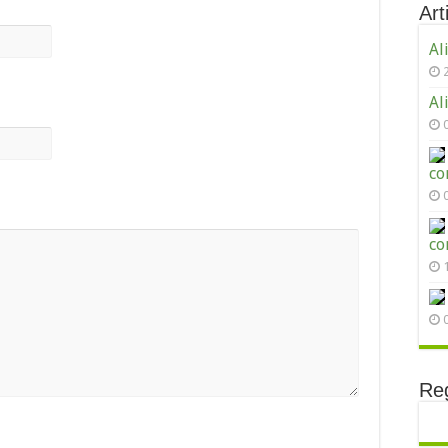
Arti
Al
Al
co
co
Reg