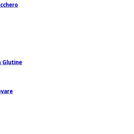
ucchero
 Glutine
rovare