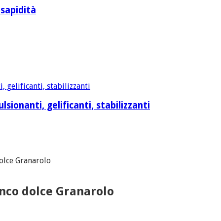
 sapidità
sionanti, gelificanti, stabilizzanti
dolce Granarolo
anco dolce Granarolo