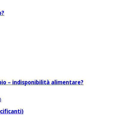
o?
bio – indisponibilità alimentare?
cificanti)