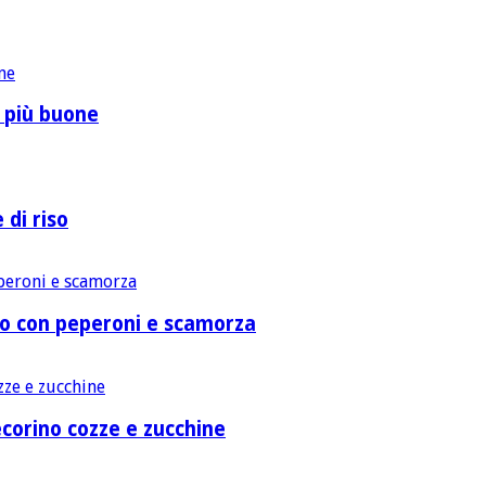
o più buone
 di riso
lo con peperoni e scamorza
corino cozze e zucchine