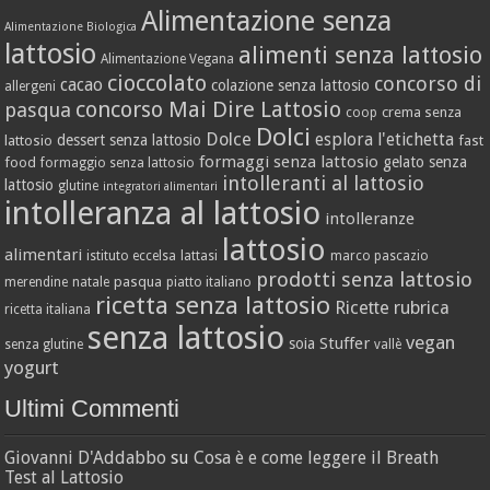
Alimentazione senza
Alimentazione Biologica
lattosio
alimenti senza lattosio
Alimentazione Vegana
cioccolato
concorso di
cacao
colazione senza lattosio
allergeni
concorso Mai Dire Lattosio
pasqua
crema senza
coop
Dolci
Dolce
esplora l'etichetta
dessert senza lattosio
lattosio
fast
formaggi senza lattosio
gelato senza
food
formaggio senza lattosio
intolleranti al lattosio
lattosio
glutine
integratori alimentari
intolleranza al lattosio
intolleranze
lattosio
alimentari
istituto eccelsa
lattasi
marco pascazio
prodotti senza lattosio
pasqua
merendine
natale
piatto italiano
ricetta senza lattosio
Ricette
rubrica
ricetta italiana
senza lattosio
vegan
Stuffer
soia
senza glutine
vallè
yogurt
Ultimi Commenti
Giovanni D'Addabbo
su
Cosa è e come leggere il Breath
Test al Lattosio