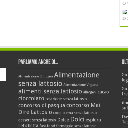
Parliamo anche di…
Ul
Alimentazione
Gi
Alimentazione Biologica
leg
senza lattosio
Alimentazione Vegana
Gi
alimenti senza lattosio
cacao
allergeni
fre
cioccolato
colazione senza lattosio
ila
concorso Mai
concorso di pasqua
sul
Dire Lattosio
crema senza lattosio
coop
Da
Dolci
Dolce
esplora
dessert senza lattosio
Tes
l'etichetta
fast food
formaggio senza lattosio