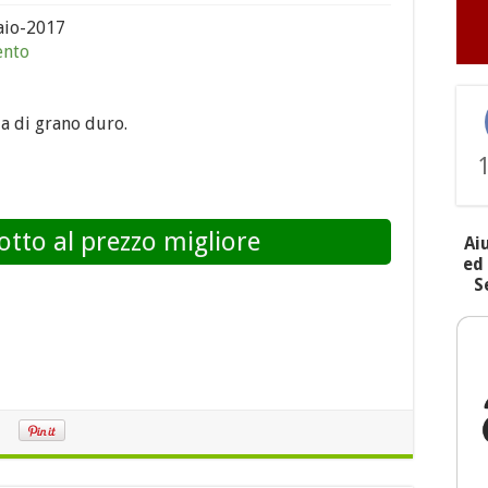
aio-2017
ento
a di grano duro.
otto al prezzo migliore
Ai
ed 
S