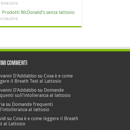
19/04/2016
Prodotti McDonald’s senza lattosio
01/04/2016
timi Commenti
ovanni D'Addabbo
su
Cosa è e come
gere il Breath Test al Lattosio
ovanni D'Addabbo
su
Domande
quenti sull’intolleranza al lattosio
ria
su
Domande frequenti
l’intolleranza al lattosio
vid
su
Cosa è e come leggere il Breath
t al Lattosio