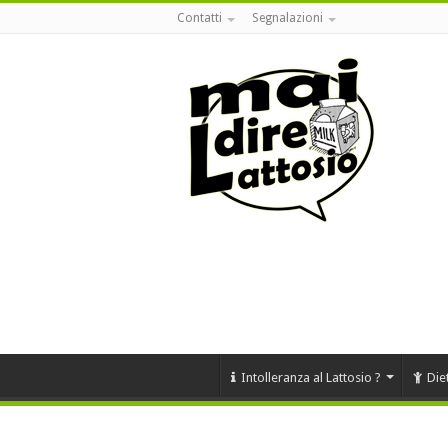
Contatti
Segnalazioni
Intolleranza al Lattosio ?
Die