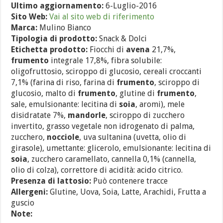
Ultimo aggiornamento:
6-Luglio-2016
Sito Web:
Vai al sito web di riferimento
Marca:
Mulino Bianco
Tipologia di prodotto:
Snack & Dolci
Etichetta prodotto:
Fiocchi di
avena
21,7%,
frumento
integrale 17,8%, fibra solubile:
oligofruttosio, sciroppo di glucosio, cereali croccanti
7,1% (farina di riso, farina di
frumento
, sciroppo di
glucosio, malto di
frumento
, glutine di
frumento
,
sale, emulsionante: lecitina di
soia
, aromi), mele
disidratate 7%,
mandorle
, sciroppo di zucchero
invertito, grasso vegetale non idrogenato di palma,
zucchero,
nocciole
, uva sultanina (uvetta, olio di
girasole), umettante: glicerolo, emulsionante: lecitina di
soia
, zucchero caramellato, cannella 0,1% (cannella,
olio di colza), correttore di acidità: acido citrico.
Presenza di lattosio:
Può contenere tracce
Allergeni:
Glutine, Uova, Soia, Latte, Arachidi, Frutta a
guscio
Note: