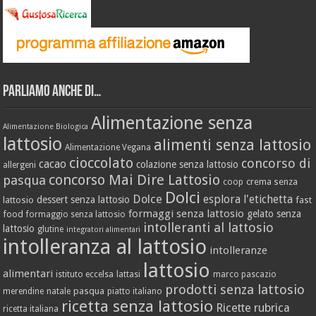
Parliamo anche di…
Alimentazione senza
Alimentazione Biologica
lattosio
alimenti senza lattosio
Alimentazione Vegana
cioccolato
concorso di
cacao
colazione senza lattosio
allergeni
concorso Mai Dire Lattosio
pasqua
crema senza
coop
Dolci
Dolce
esplora l'etichetta
dessert senza lattosio
lattosio
fast
formaggi senza lattosio
gelato senza
food
formaggio senza lattosio
intolleranti al lattosio
lattosio
glutine
integratori alimentari
intolleranza al lattosio
intolleranze
lattosio
alimentari
istituto eccelsa
lattasi
marco pascazio
prodotti senza lattosio
pasqua
merendine
natale
piatto italiano
ricetta senza lattosio
Ricette
rubrica
ricetta italiana