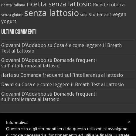
ricetta senza lattosio
Ricette
rubrica
ricetta italiana
senza lattosio
vegan
Stuffer
soia
senza glutine
vallè
yogurt
Ultimi Commenti
Giovanni D'Addabbo
su
Cosa è e come leggere il Breath
Test al Lattosio
Giovanni D'Addabbo
su
Domande frequenti
sull’intolleranza al lattosio
ilaria
su
Domande frequenti sull’intolleranza al lattosio
David
su
Cosa è e come leggere il Breath Test al Lattosio
Giovanni D'Addabbo
su
Domande frequenti
sull’intolleranza al lattosio
×
Informativa
Questo sito o gli strumenti terzi da questo utilizzati si avvalgono
di cookie necessari al funzionamento ed utili alle finalità illustrate