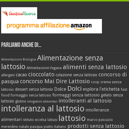
Parliamo anche di…
Alimentazione senza
Alimentazione Biologica
lattosio
alimenti senza lattosio
Alimentazione Vegana
cioccolato
concorso di
cacao
colazione senza lattosio
allergeni
concorso Mai Dire Lattosio
pasqua
crema senza
coop
Dolci
Dolce
esplora l'etichetta
dessert senza lattosio
lattosio
fast
formaggi senza lattosio
gelato senza
food
formaggio senza lattosio
intolleranti al lattosio
lattosio
glutine
integratori alimentari
intolleranza al lattosio
intolleranze
lattosio
alimentari
istituto eccelsa
lattasi
marco pascazio
prodotti senza lattosio
pasqua
merendine
natale
piatto italiano