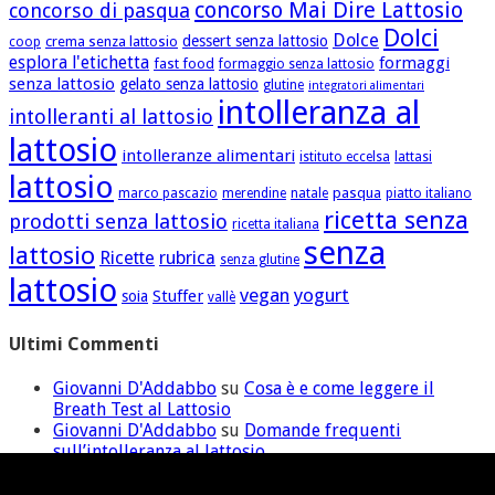
concorso Mai Dire Lattosio
concorso di pasqua
Dolci
Dolce
dessert senza lattosio
crema senza lattosio
coop
esplora l'etichetta
formaggi
fast food
formaggio senza lattosio
senza lattosio
gelato senza lattosio
glutine
integratori alimentari
intolleranza al
intolleranti al lattosio
lattosio
intolleranze alimentari
istituto eccelsa
lattasi
lattosio
pasqua
marco pascazio
merendine
natale
piatto italiano
ricetta senza
prodotti senza lattosio
ricetta italiana
senza
lattosio
Ricette
rubrica
senza glutine
lattosio
vegan
yogurt
Stuffer
soia
vallè
Ultimi Commenti
Giovanni D'Addabbo
su
Cosa è e come leggere il
Breath Test al Lattosio
Giovanni D'Addabbo
su
Domande frequenti
sull’intolleranza al lattosio
ilaria
su
Domande frequenti sull’intolleranza al
lattosio