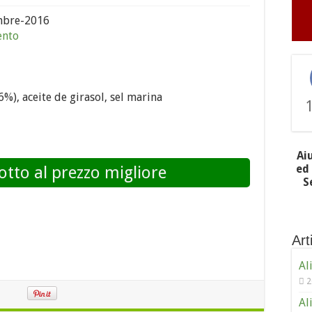
bre-2016
ento
%), aceite de girasol, sel marina
Ai
ed 
otto al prezzo migliore
S
Arti
Al
2
Al