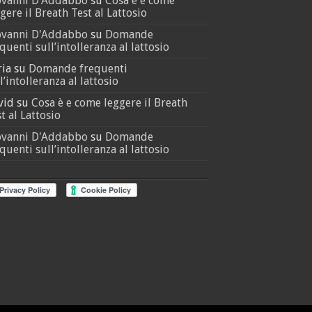
ovanni D'Addabbo
su
Cosa è e come
gere il Breath Test al Lattosio
ovanni D'Addabbo
su
Domande
quenti sull’intolleranza al lattosio
ria
su
Domande frequenti
l’intolleranza al lattosio
vid
su
Cosa è e come leggere il Breath
t al Lattosio
ovanni D'Addabbo
su
Domande
quenti sull’intolleranza al lattosio