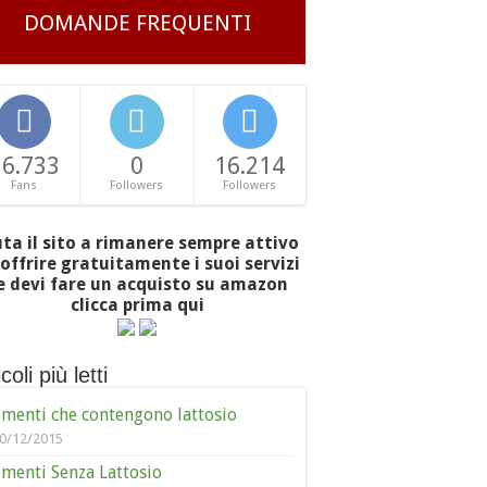
DOMANDE FREQUENTI
16.733
0
16.214
Fans
Followers
Followers
uta il sito a rimanere sempre attivo
offrire gratuitamente i suoi servizi
e devi fare un acquisto su amazon
clicca prima qui
coli più letti
imenti che contengono lattosio
0/12/2015
imenti Senza Lattosio