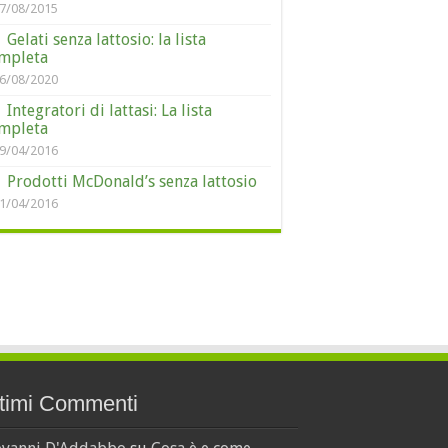
7/08/2015
Gelati senza lattosio: la lista
mpleta
6/08/2020
Integratori di lattasi: La lista
mpleta
9/04/2016
Prodotti McDonald’s senza lattosio
1/04/2016
timi Commenti