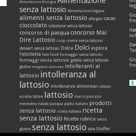
Alimentazione
Gi
Alimentazione Biologica
leg
senza lattosio
Alimentazione Vegana
Gi
alimenti senza lattosio
cacao
allergeni
fre
cioccolato
colazione senza lattosio
ila
concorso Mai
concorso di pasqua
sul
Dire Lattosio
crema senza lattosio
coop
Da
Dolci
Dolce
esplora
dessert senza lattosio
Tes
l'etichetta
fast food
formaggio senza lattosio
Gi
formaggi senza lattosio
gelato senza lattosio
fre
intolleranti al
glutine
integratori alimentari
intolleranza al
lattosio
lattosio
intolleranze alimentari
istituto
lattosio
eccelsa
lattasi
marco pascazio
prodotti
pasqua
merendine
natale
piatto italiano
ricetta
senza lattosio
ricetta italiana
senza lattosio
Ricette
rubrica
senza
senza lattosio
Stuffer
soia
glutine
vegan
yogurt