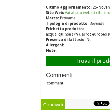
Ultimo aggiornamento:
25-Novem
Sito Web:
Vai al sito web di riferim
Marca:
Provamel
Tipologia di prodotto:
Bevande
Etichetta prodotto:
acqua, quinoa (7%), arroz europeo (6
Presenza di lattosio:
No
Allergeni:
Note:
Trova il prod
Commenti
commenti
Condividi