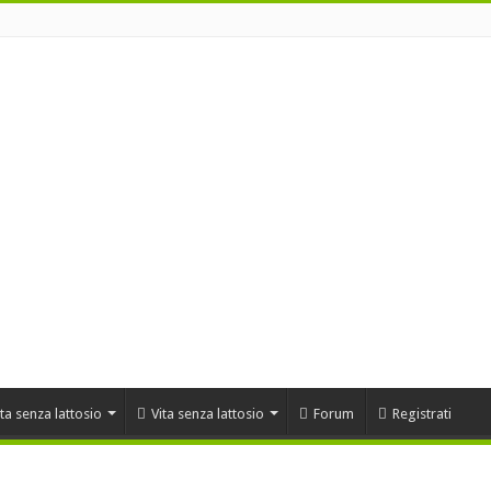
ta senza lattosio
Vita senza lattosio
Forum
Registrati