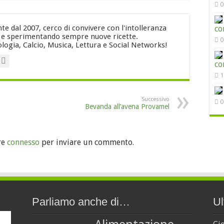
0
e dal 2007, cerco di convivere con l'intolleranza
co
i e sperimentando sempre nuove ricette.
0
logia, Calcio, Musica, Lettura e Social Networks!
co
1
Successivo
0
Bevanda all’avena Provamel
re
connesso
per inviare un commento.
Parliamo anche di…
Ul