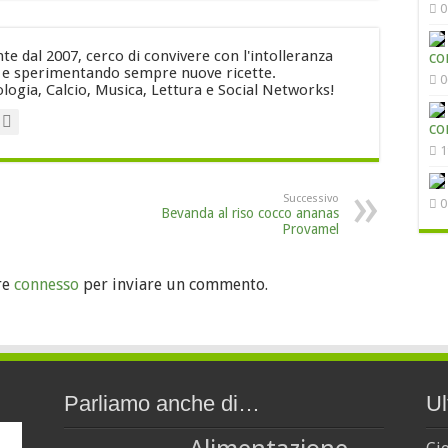
0
e dal 2007, cerco di convivere con l'intolleranza
co
i e sperimentando sempre nuove ricette.
0
logia, Calcio, Musica, Lettura e Social Networks!
co
1
Successivo
0
Bevanda al riso cocco ananas
Provamel
re
connesso
per inviare un commento.
Parliamo anche di…
Ul