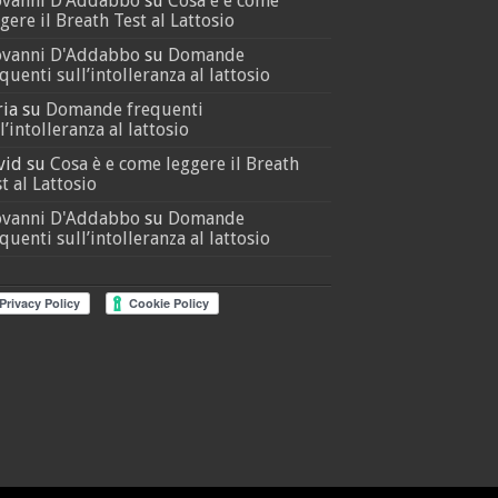
ovanni D'Addabbo
su
Cosa è e come
gere il Breath Test al Lattosio
ovanni D'Addabbo
su
Domande
quenti sull’intolleranza al lattosio
ria
su
Domande frequenti
l’intolleranza al lattosio
vid
su
Cosa è e come leggere il Breath
t al Lattosio
ovanni D'Addabbo
su
Domande
quenti sull’intolleranza al lattosio