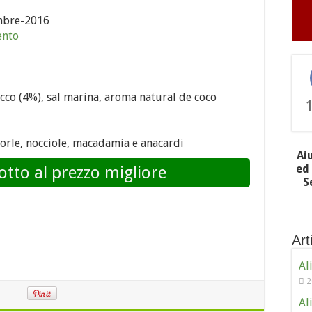
bre-2016
ento
occo (4%), sal marina, aroma natural de coco
orle, nocciole, macadamia e anacardi
Ai
ed 
otto al prezzo migliore
S
Arti
Al
2
Al