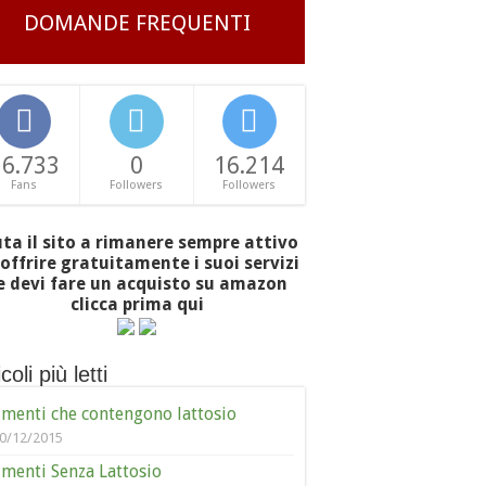
DOMANDE FREQUENTI
16.733
0
16.214
Fans
Followers
Followers
uta il sito a rimanere sempre attivo
offrire gratuitamente i suoi servizi
e devi fare un acquisto su amazon
clicca prima qui
coli più letti
imenti che contengono lattosio
0/12/2015
imenti Senza Lattosio