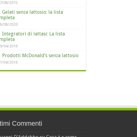
7/08/2015
Gelati senza lattosio: la lista
mpleta
6/08/2020
Integratori di lattasi: La lista
mpleta
9/04/2016
Prodotti McDonald’s senza lattosio
1/04/2016
timi Commenti