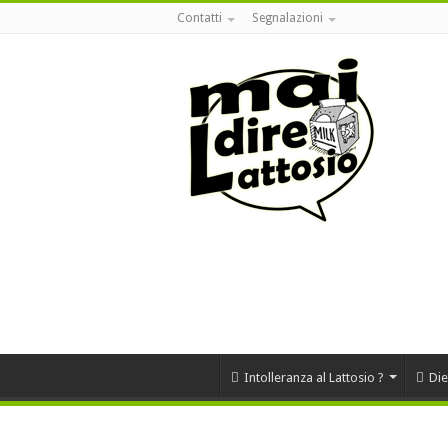
Contatti
Segnalazioni
Intolleranza al Lattosio ?
Die