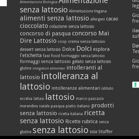
Alimentazione
Gi
Alimentazione Biologica
leg
senza lattosio
Alimentazione Vegana
Gi
alimenti senza lattosio
cacao
allergeni
fre
cioccolato
colazione senza lattosio
ila
concorso Mai
concorso di pasqua
sul
Dire Lattosio
crema senza lattosio
coop
Da
Dolci
Dolce
esplora
dessert senza lattosio
Tes
l'etichetta
fast food
formaggio senza lattosio
Gi
formaggi senza lattosio
gelato senza lattosio
fre
intolleranti al
glutine
integratori alimentari
intolleranza al
lattosio
lattosio
intolleranze alimentari
istituto
lattosio
eccelsa
lattasi
marco pascazio
prodotti
pasqua
merendine
natale
piatto italiano
ricetta
senza lattosio
ricetta italiana
senza lattosio
Ricette
rubrica
senza
senza lattosio
Stuffer
soia
glutine
vegan
yogurt