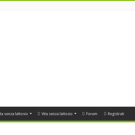
ta senza lattosio
Vita senza lattosio
Forum
Registrati