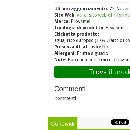
Ultimo aggiornamento:
25-Novem
Sito Web:
Vai al sito web di riferim
Marca:
Provamel
Tipologia di prodotto:
Bevande
Etichetta prodotto:
agua, riso europeo (17%), latte di c
Presenza di lattosio:
No
Allergeni:
Frutta a guscio
Note:
Può contenere tracce di mand
Trova il prod
Commenti
commenti
Condividi