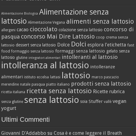
Alimentazione senza
Alimentazione Biologica
lattosio
alimenti senza lattosio
Alimentazione Vegana
cioccolato
concorso di
cacao
colazione senza lattosio
allergeni
concorso Mai Dire Lattosio
pasqua
crema senza
coop
Dolci
Dolce
esplora l'etichetta
dessert senza lattosio
lattosio
fast
formaggi senza lattosio
gelato senza
food
formaggio senza lattosio
intolleranti al lattosio
lattosio
glutine
integratori alimentari
intolleranza al lattosio
intolleranze
lattosio
alimentari
istituto eccelsa
lattasi
marco pascazio
prodotti senza lattosio
pasqua
merendine
natale
piatto italiano
ricetta senza lattosio
Ricette
rubrica
ricetta italiana
senza lattosio
vegan
Stuffer
soia
senza glutine
vallè
yogurt
Ultimi Commenti
Giovanni D'Addabbo
su
Cosa è e come leggere il Breath