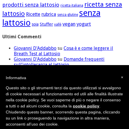
ricetta senza
prodotti senza lattosio
ricetta italiana
senza
lattosio
Ricette
rubrica
senza glutine
lattosio
vegan
yogurt
Stuffer
soia
vallè
Ultimi Commenti
Giovanni D'Addabbo
su
Cosa è e come leggere il
Breath Test al Lattosio
Giovanni D'Addabbo
su
Domande frequenti
sull’intolleranza al lattosio
ilaria
su
Domande frequenti sull’intolleranza al
lattosio
×
Informativa
David
su
Cosa è e come leggere il Breath Test al
Lattosio
Questo sito o gli strumenti terzi da questo utilizzati si avvalgono
Giovanni D'Addabbo
su
Domande frequenti
di cookie necessari al funzionamento ed utili alle finalità illustrate
sull’intolleranza al lattosio
nella cookie policy. Se vuoi saperne di più o negare il consenso
a tutti o ad alcuni cookie, consulta la
cookie policy
.
Chiudendo questo banner, scorrendo questa pagina, cliccando
Credit
•
Sitemap
su un link o proseguendo la navigazione in altra maniera,
© Nutras Srl - Via della Pace, 279 - 62100 Macerata (MC) | P.IVA
acconsenti all’uso dei cookie.
02038670432