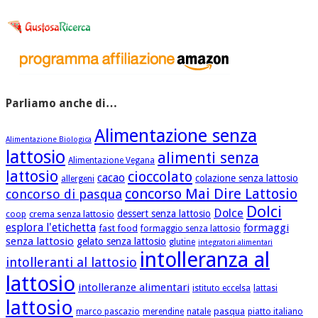
Parliamo anche di…
Alimentazione senza
Alimentazione Biologica
lattosio
alimenti senza
Alimentazione Vegana
lattosio
cioccolato
cacao
colazione senza lattosio
allergeni
concorso Mai Dire Lattosio
concorso di pasqua
Dolci
Dolce
dessert senza lattosio
crema senza lattosio
coop
esplora l'etichetta
formaggi
fast food
formaggio senza lattosio
senza lattosio
gelato senza lattosio
glutine
integratori alimentari
intolleranza al
intolleranti al lattosio
lattosio
intolleranze alimentari
istituto eccelsa
lattasi
lattosio
pasqua
marco pascazio
merendine
natale
piatto italiano