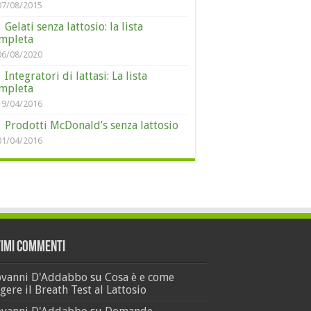
07/08/2015
Gelati senza lattosio: la lista
mpleta
06/08/2020
Integratori di lattasi: La lista
mpleta
19/04/2016
Prodotti McDonald’s senza lattosio
01/04/2016
timi Commenti
ovanni D'Addabbo
su
Cosa è e come
gere il Breath Test al Lattosio