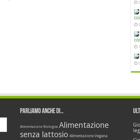
co
co
Parliamo anche di…
Ul
Alimentazione
Gi
Alimentazione Biologica
leg
senza lattosio
Alimentazione Vegana