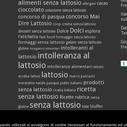
Gi
alimenti senza lattosio
cacao
allergeni
fre
cioccolato
colazione senza lattosio
ila
concorso Mai
concorso di pasqua
sul
Dire Lattosio
crema senza lattosio
coop
Da
Dolci
Dolce
esplora
dessert senza lattosio
Tes
l'etichetta
fast food
formaggio senza lattosio
Gi
formaggi senza lattosio
gelato senza lattosio
fre
intolleranti al
glutine
integratori alimentari
intolleranza al
lattosio
lattosio
intolleranze alimentari
istituto
lattosio
eccelsa
lattasi
marco pascazio
prodotti
pasqua
merendine
natale
piatto italiano
ricetta
senza lattosio
ricetta italiana
senza lattosio
Ricette
rubrica
senza
senza lattosio
Stuffer
soia
glutine
vegan
yogurt
vallè
uesto utilizzati si avvalgono di cookie necessari al funzionamento ed utili 