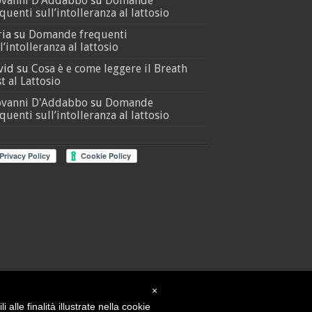
ovanni D'Addabbo
su
Domande
quenti sull’intolleranza al lattosio
ria
su
Domande frequenti
l’intolleranza al lattosio
vid
su
Cosa è e come leggere il Breath
t al Lattosio
ovanni D'Addabbo
su
Domande
quenti sull’intolleranza al lattosio
×
alle finalità illustrate nella cookie