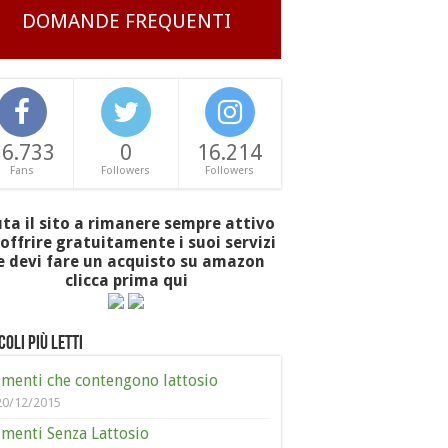
DOMANDE FREQUENTI
16.733
0
16.214
Fans
Followers
Followers
uta il sito a rimanere sempre attivo
offrire gratuitamente i suoi servizi
e devi fare un acquisto su amazon
clicca prima qui
coli più letti
imenti che contengono lattosio
20/12/2015
imenti Senza Lattosio