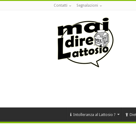
Contatti
Segnalazioni
Intolleranza al Lattosio ?
Die