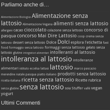
Parliamo anche di…
Alimentazione senza
Alimentazione Biologica
lattosio
alimenti senza lattosio
Alimentazione Vegana
cioccolato
concorso di
cacao
colazione senza lattosio
allergeni
concorso Mai Dire Lattosio
pasqua
crema senza
coop
Dolci
Dolce
esplora l'etichetta
dessert senza lattosio
lattosio
fast
formaggi senza lattosio
gelato senza
food
formaggio senza lattosio
intolleranti al lattosio
lattosio
glutine
integratori alimentari
intolleranza al lattosio
intolleranze
lattosio
alimentari
istituto eccelsa
lattasi
marco pascazio
prodotti senza lattosio
pasqua
merendine
natale
piatto italiano
ricetta senza lattosio
Ricette
rubrica
ricetta italiana
senza lattosio
vegan
Stuffer
soia
senza glutine
vallè
yogurt
Ultimi Commenti