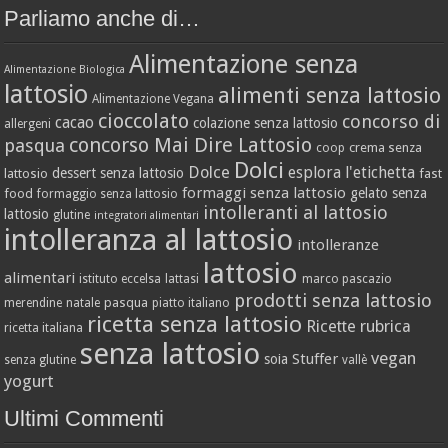
Parliamo anche di…
Alimentazione senza
Alimentazione Biologica
lattosio
alimenti senza lattosio
Alimentazione Vegana
cioccolato
concorso di
cacao
colazione senza lattosio
allergeni
concorso Mai Dire Lattosio
pasqua
crema senza
coop
Dolci
Dolce
esplora l'etichetta
dessert senza lattosio
lattosio
fast
formaggi senza lattosio
gelato senza
food
formaggio senza lattosio
intolleranti al lattosio
lattosio
glutine
integratori alimentari
intolleranza al lattosio
intolleranze
lattosio
alimentari
istituto eccelsa
lattasi
marco pascazio
prodotti senza lattosio
pasqua
merendine
natale
piatto italiano
ricetta senza lattosio
Ricette
rubrica
ricetta italiana
senza lattosio
vegan
Stuffer
soia
senza glutine
vallè
yogurt
Ultimi Commenti