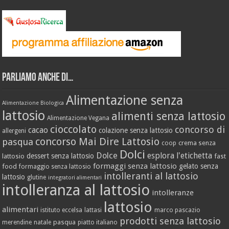
Parliamo anche di…
Alimentazione senza
Alimentazione Biologica
lattosio
alimenti senza lattosio
Alimentazione Vegana
cioccolato
concorso di
cacao
colazione senza lattosio
allergeni
concorso Mai Dire Lattosio
pasqua
crema senza
coop
Dolci
Dolce
esplora l'etichetta
dessert senza lattosio
lattosio
fast
formaggi senza lattosio
gelato senza
food
formaggio senza lattosio
intolleranti al lattosio
lattosio
glutine
integratori alimentari
intolleranza al lattosio
intolleranze
lattosio
alimentari
istituto eccelsa
lattasi
marco pascazio
prodotti senza lattosio
pasqua
merendine
natale
piatto italiano