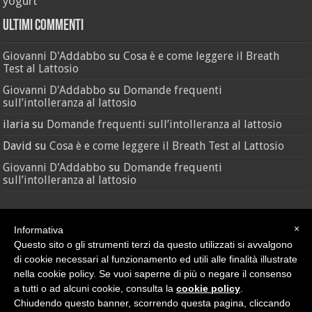
yogurt
Ultimi Commenti
Giovanni D'Addabbo
su
Cosa è e come leggere il Breath
Test al Lattosio
Giovanni D'Addabbo
su
Domande frequenti
sull’intolleranza al lattosio
ilaria
su
Domande frequenti sull’intolleranza al lattosio
David
su
Cosa è e come leggere il Breath Test al Lattosio
Giovanni D'Addabbo
su
Domande frequenti
sull’intolleranza al lattosio
×
Informativa
Questo sito o gli strumenti terzi da questo utilizzati si avvalgono
di cookie necessari al funzionamento ed utili alle finalità illustrate
nella cookie policy. Se vuoi saperne di più o negare il consenso
Credit
•
Sitemap
a tutti o ad alcuni cookie, consulta la
cookie policy
.
© Nutras Srl - Via della Pace, 279 - 62100 Macerata (MC) | P.IVA
Chiudendo questo banner, scorrendo questa pagina, cliccando