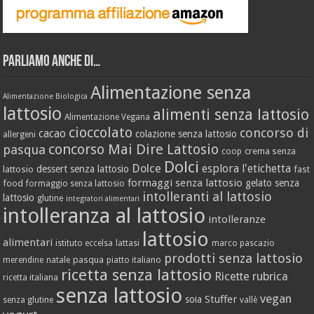
Parliamo anche di…
Alimentazione senza
Alimentazione Biologica
lattosio
alimenti senza lattosio
Alimentazione Vegana
cioccolato
concorso di
cacao
colazione senza lattosio
allergeni
concorso Mai Dire Lattosio
pasqua
crema senza
coop
Dolci
Dolce
esplora l'etichetta
dessert senza lattosio
lattosio
fast
formaggi senza lattosio
gelato senza
food
formaggio senza lattosio
intolleranti al lattosio
lattosio
glutine
integratori alimentari
intolleranza al lattosio
intolleranze
lattosio
alimentari
istituto eccelsa
lattasi
marco pascazio
prodotti senza lattosio
pasqua
merendine
natale
piatto italiano
ricetta senza lattosio
Ricette
rubrica
ricetta italiana
senza lattosio
vegan
Stuffer
soia
senza glutine
vallè