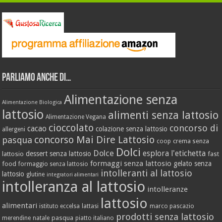
Parliamo anche di…
Alimentazione senza
Alimentazione Biologica
lattosio
alimenti senza lattosio
Alimentazione Vegana
cioccolato
concorso di
cacao
colazione senza lattosio
allergeni
concorso Mai Dire Lattosio
pasqua
crema senza
coop
Dolci
Dolce
esplora l'etichetta
dessert senza lattosio
lattosio
fast
formaggi senza lattosio
gelato senza
food
formaggio senza lattosio
intolleranti al lattosio
lattosio
glutine
integratori alimentari
intolleranza al lattosio
intolleranze
lattosio
alimentari
istituto eccelsa
lattasi
marco pascazio
prodotti senza lattosio
pasqua
merendine
natale
piatto italiano