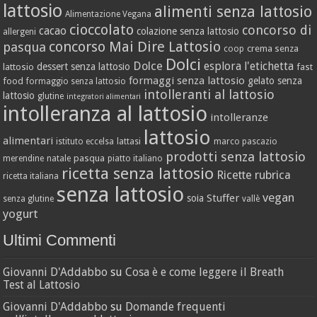
lattosio
alimenti senza lattosio
Alimentazione Vegana
cioccolato
concorso di
cacao
colazione senza lattosio
allergeni
concorso Mai Dire Lattosio
pasqua
crema senza
coop
Dolci
Dolce
esplora l'etichetta
dessert senza lattosio
lattosio
fast
formaggi senza lattosio
gelato senza
food
formaggio senza lattosio
intolleranti al lattosio
lattosio
glutine
integratori alimentari
intolleranza al lattosio
intolleranze
lattosio
alimentari
istituto eccelsa
lattasi
marco pascazio
prodotti senza lattosio
pasqua
merendine
natale
piatto italiano
ricetta senza lattosio
Ricette
rubrica
ricetta italiana
senza lattosio
vegan
Stuffer
soia
senza glutine
vallè
yogurt
Ultimi Commenti
Giovanni D'Addabbo
su
Cosa è e come leggere il Breath
Test al Lattosio
Giovanni D'Addabbo
su
Domande frequenti