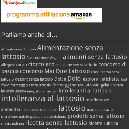
Parliamo anche di…
Alimentazione senza
Alimentazione Biologica
lattosio
alimenti senza lattosio
Alimentazione Vegana
cioccolato
concorso di
cacao
colazione senza lattosio
allergeni
concorso Mai Dire Lattosio
pasqua
crema senza
coop
Dolci
Dolce
esplora l'etichetta
dessert senza lattosio
lattosio
fast
formaggi senza lattosio
gelato senza
food
formaggio senza lattosio
intolleranti al lattosio
lattosio
glutine
integratori alimentari
intolleranza al lattosio
intolleranze
lattosio
alimentari
istituto eccelsa
lattasi
marco pascazio
prodotti senza lattosio
pasqua
merendine
natale
piatto italiano
ricetta senza lattosio
Ricette
rubrica
ricetta italiana