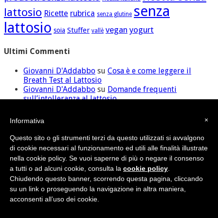
senza
lattosio
Ricette
rubrica
senza glutine
lattosio
vegan
yogurt
Stuffer
soia
vallè
Ultimi Commenti
Giovanni D'Addabbo
su
Cosa è e come leggere il
Breath Test al Lattosio
Giovanni D'Addabbo
su
Domande frequenti
sull’intolleranza al lattosio
ilaria
su
Domande frequenti sull’intolleranza al
lattosio
×
Informativa
David
su
Cosa è e come leggere il Breath Test al
Lattosio
Questo sito o gli strumenti terzi da questo utilizzati si avvalgono
Giovanni D'Addabbo
su
Domande frequenti
di cookie necessari al funzionamento ed utili alle finalità illustrate
sull’intolleranza al lattosio
nella cookie policy. Se vuoi saperne di più o negare il consenso
a tutti o ad alcuni cookie, consulta la
cookie policy
.
Chiudendo questo banner, scorrendo questa pagina, cliccando
Credit
•
Sitemap
su un link o proseguendo la navigazione in altra maniera,
© Nutras Srl - Via della Pace, 279 - 62100 Macerata (MC) | P.IVA
acconsenti all’uso dei cookie.
02038670432
Privacy Policy
|
Cookie Policy