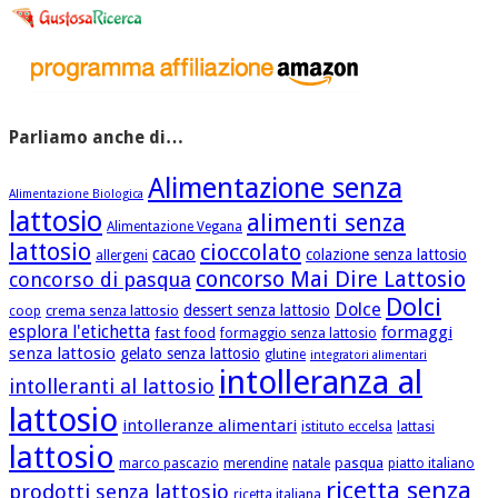
Parliamo anche di…
Alimentazione senza
Alimentazione Biologica
lattosio
alimenti senza
Alimentazione Vegana
lattosio
cioccolato
cacao
colazione senza lattosio
allergeni
concorso Mai Dire Lattosio
concorso di pasqua
Dolci
Dolce
dessert senza lattosio
crema senza lattosio
coop
esplora l'etichetta
formaggi
fast food
formaggio senza lattosio
senza lattosio
gelato senza lattosio
glutine
integratori alimentari
intolleranza al
intolleranti al lattosio
lattosio
intolleranze alimentari
istituto eccelsa
lattasi
lattosio
pasqua
marco pascazio
merendine
natale
piatto italiano
ricetta senza
prodotti senza lattosio
ricetta italiana