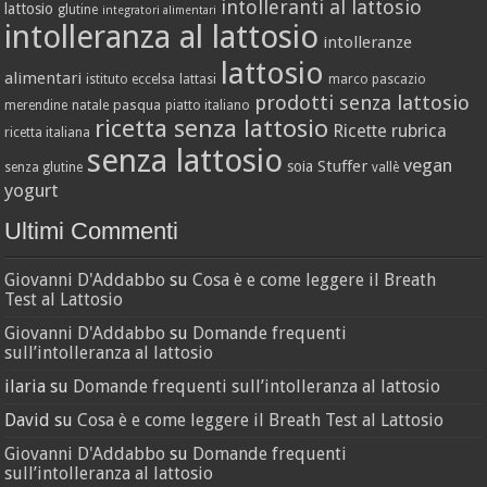
intolleranti al lattosio
lattosio
glutine
integratori alimentari
intolleranza al lattosio
intolleranze
lattosio
alimentari
istituto eccelsa
lattasi
marco pascazio
prodotti senza lattosio
pasqua
merendine
natale
piatto italiano
ricetta senza lattosio
Ricette
rubrica
ricetta italiana
senza lattosio
vegan
Stuffer
soia
senza glutine
vallè
yogurt
Ultimi Commenti
Giovanni D'Addabbo
su
Cosa è e come leggere il Breath
Test al Lattosio
Giovanni D'Addabbo
su
Domande frequenti
sull’intolleranza al lattosio
ilaria
su
Domande frequenti sull’intolleranza al lattosio
David
su
Cosa è e come leggere il Breath Test al Lattosio
Giovanni D'Addabbo
su
Domande frequenti
sull’intolleranza al lattosio