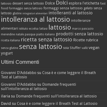
Dolci
Dolce
esplora l'etichetta
dessert senza lattosio
lattosio
fast
formaggi senza lattosio
gelato senza
food
formaggio senza lattosio
intolleranti al lattosio
lattosio
glutine
integratori alimentari
intolleranza al lattosio
intolleranze
lattosio
alimentari
istituto eccelsa
lattasi
marco pascazio
prodotti senza lattosio
pasqua
merendine
natale
piatto italiano
ricetta senza lattosio
Ricette
rubrica
ricetta italiana
senza lattosio
vegan
Stuffer
soia
senza glutine
vallè
yogurt
Ultimi Commenti
Giovanni D'Addabbo
su
Cosa è e come leggere il Breath
Test al Lattosio
Giovanni D'Addabbo
su
Domande frequenti
sull’intolleranza al lattosio
ilaria
su
Domande frequenti sull’intolleranza al lattosio
David
su
Cosa è e come leggere il Breath Test al Lattosio