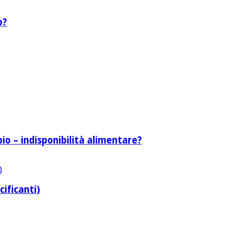
o?
bio – indisponibilità alimentare?
cificanti)