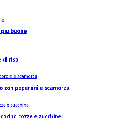
o più buone
 di riso
lo con peperoni e scamorza
corino cozze e zucchine