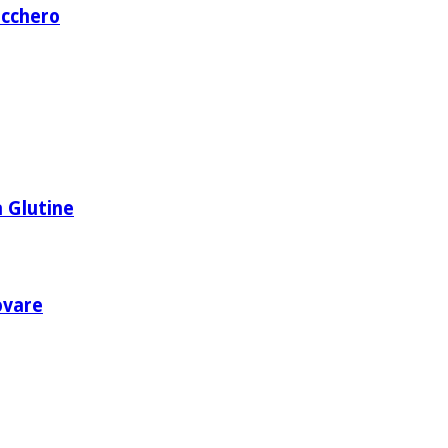
ucchero
 Glutine
rovare