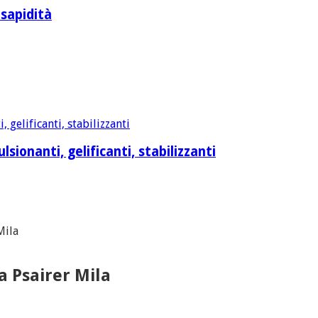
 sapidità
sionanti, gelificanti, stabilizzanti
Mila
a Psairer Mila