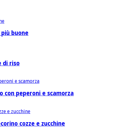
o più buone
 di riso
lo con peperoni e scamorza
corino cozze e zucchine