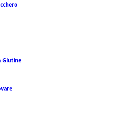
ucchero
 Glutine
rovare