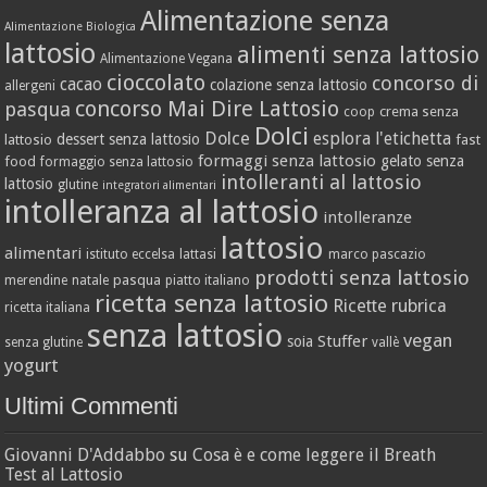
Alimentazione senza
Alimentazione Biologica
lattosio
alimenti senza lattosio
Alimentazione Vegana
cioccolato
concorso di
cacao
colazione senza lattosio
allergeni
concorso Mai Dire Lattosio
pasqua
crema senza
coop
Dolci
Dolce
esplora l'etichetta
dessert senza lattosio
lattosio
fast
formaggi senza lattosio
gelato senza
food
formaggio senza lattosio
intolleranti al lattosio
lattosio
glutine
integratori alimentari
intolleranza al lattosio
intolleranze
lattosio
alimentari
istituto eccelsa
lattasi
marco pascazio
prodotti senza lattosio
pasqua
merendine
natale
piatto italiano
ricetta senza lattosio
Ricette
rubrica
ricetta italiana
senza lattosio
vegan
Stuffer
soia
senza glutine
vallè
yogurt
Ultimi Commenti
Giovanni D'Addabbo
su
Cosa è e come leggere il Breath
Test al Lattosio