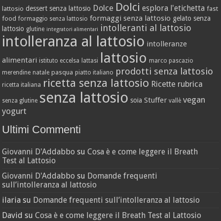
Dolci
Dolce
esplora l'etichetta
dessert senza lattosio
lattosio
fast
formaggi senza lattosio
gelato senza
food
formaggio senza lattosio
intolleranti al lattosio
lattosio
glutine
integratori alimentari
intolleranza al lattosio
intolleranze
lattosio
alimentari
istituto eccelsa
lattasi
marco pascazio
prodotti senza lattosio
pasqua
merendine
natale
piatto italiano
ricetta senza lattosio
Ricette
rubrica
ricetta italiana
senza lattosio
vegan
Stuffer
soia
senza glutine
vallè
yogurt
Ultimi Commenti
Giovanni D'Addabbo
su
Cosa è e come leggere il Breath
Test al Lattosio
Giovanni D'Addabbo
su
Domande frequenti
sull’intolleranza al lattosio
ilaria
su
Domande frequenti sull’intolleranza al lattosio
David
su
Cosa è e come leggere il Breath Test al Lattosio