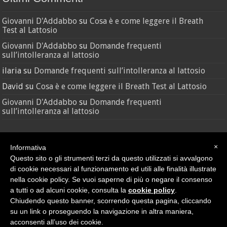
Giovanni D'Addabbo
su
Cosa è e come leggere il Breath
Test al Lattosio
Giovanni D'Addabbo
su
Domande frequenti
sull’intolleranza al lattosio
ilaria
su
Domande frequenti sull’intolleranza al lattosio
David
su
Cosa è e come leggere il Breath Test al Lattosio
Giovanni D'Addabbo
su
Domande frequenti
sull’intolleranza al lattosio
×
Informativa
Questo sito o gli strumenti terzi da questo utilizzati si avvalgono
di cookie necessari al funzionamento ed utili alle finalità illustrate
nella cookie policy. Se vuoi saperne di più o negare il consenso
Credit
•
Sitemap
a tutti o ad alcuni cookie, consulta la
cookie policy
.
© Nutras Srl - Via della Pace, 279 - 62100 Macerata (MC) | P.IVA
Chiudendo questo banner, scorrendo questa pagina, cliccando
02038670432
su un link o proseguendo la navigazione in altra maniera,
Privacy Policy
|
Cookie Policy
acconsenti all’uso dei cookie.