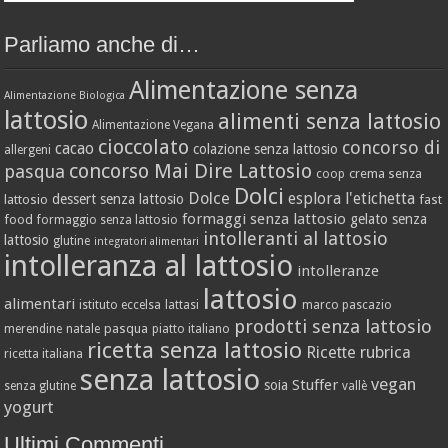
Parliamo anche di…
Alimentazione senza
Alimentazione Biologica
lattosio
alimenti senza lattosio
Alimentazione Vegana
cioccolato
concorso di
cacao
colazione senza lattosio
allergeni
concorso Mai Dire Lattosio
pasqua
crema senza
coop
Dolci
Dolce
esplora l'etichetta
dessert senza lattosio
lattosio
fast
formaggi senza lattosio
gelato senza
food
formaggio senza lattosio
intolleranti al lattosio
lattosio
glutine
integratori alimentari
intolleranza al lattosio
intolleranze
lattosio
alimentari
istituto eccelsa
lattasi
marco pascazio
prodotti senza lattosio
pasqua
merendine
natale
piatto italiano
ricetta senza lattosio
Ricette
rubrica
ricetta italiana
senza lattosio
vegan
Stuffer
soia
senza glutine
vallè
yogurt
Ultimi Commenti