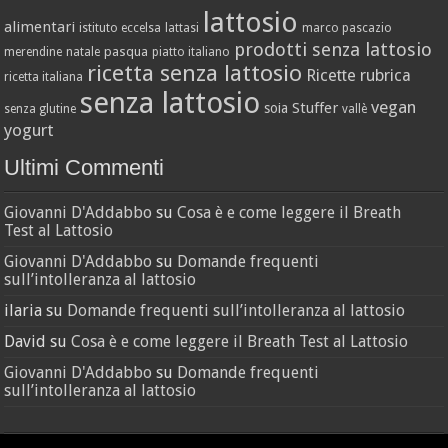
lattosio
alimentari
istituto eccelsa
lattasi
marco pascazio
prodotti senza lattosio
pasqua
merendine
natale
piatto italiano
ricetta senza lattosio
Ricette
rubrica
ricetta italiana
senza lattosio
vegan
Stuffer
soia
senza glutine
vallè
yogurt
Ultimi Commenti
Giovanni D'Addabbo
su
Cosa è e come leggere il Breath
Test al Lattosio
Giovanni D'Addabbo
su
Domande frequenti
sull’intolleranza al lattosio
ilaria
su
Domande frequenti sull’intolleranza al lattosio
David
su
Cosa è e come leggere il Breath Test al Lattosio
Giovanni D'Addabbo
su
Domande frequenti
sull’intolleranza al lattosio