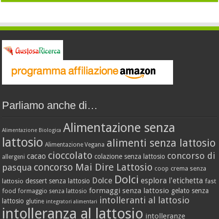
Parliamo anche di…
Alimentazione senza
Alimentazione Biologica
lattosio
alimenti senza lattosio
Alimentazione Vegana
cioccolato
concorso di
cacao
colazione senza lattosio
allergeni
concorso Mai Dire Lattosio
pasqua
crema senza
coop
Dolci
Dolce
esplora l'etichetta
dessert senza lattosio
lattosio
fast
formaggi senza lattosio
gelato senza
food
formaggio senza lattosio
intolleranti al lattosio
lattosio
glutine
integratori alimentari
intolleranza al lattosio
intolleranze