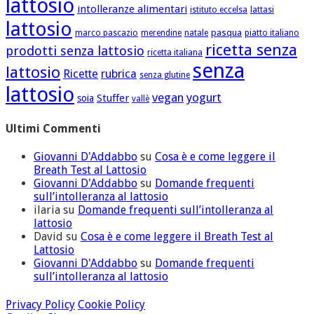
lattosio
intolleranze alimentari
istituto eccelsa
lattasi
lattosio
pasqua
marco pascazio
merendine
natale
piatto italiano
ricetta senza
prodotti senza lattosio
ricetta italiana
senza
lattosio
Ricette
rubrica
senza glutine
lattosio
vegan
yogurt
Stuffer
soia
vallè
Ultimi Commenti
Giovanni D'Addabbo
su
Cosa è e come leggere il
Breath Test al Lattosio
Giovanni D'Addabbo
su
Domande frequenti
sull’intolleranza al lattosio
ilaria
su
Domande frequenti sull’intolleranza al
lattosio
David
su
Cosa è e come leggere il Breath Test al
Lattosio
Giovanni D'Addabbo
su
Domande frequenti
sull’intolleranza al lattosio
Privacy Policy
Cookie Policy