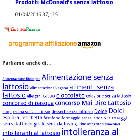
Prodotti McDonald’s senza lattosio
01/04/2016
37,135
Parliamo anche di…
Alimentazione senza
Alimentazione Biologica
lattosio
alimenti senza
Alimentazione Vegana
lattosio
cioccolato
cacao
colazione senza lattosio
allergeni
concorso Mai Dire Lattosio
concorso di pasqua
Dolci
Dolce
dessert senza lattosio
crema senza lattosio
coop
esplora l'etichetta
formaggi
fast food
formaggio senza lattosio
senza lattosio
gelato senza lattosio
glutine
integratori alimentari
intolleranza al
intolleranti al lattosio