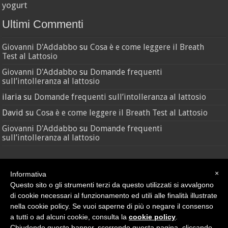
yogurt
Ultimi Commenti
Giovanni D'Addabbo
su
Cosa è e come leggere il Breath
Test al Lattosio
Giovanni D'Addabbo
su
Domande frequenti
sull’intolleranza al lattosio
ilaria
su
Domande frequenti sull’intolleranza al lattosio
David
su
Cosa è e come leggere il Breath Test al Lattosio
Giovanni D'Addabbo
su
Domande frequenti
sull’intolleranza al lattosio
×
Informativa
Questo sito o gli strumenti terzi da questo utilizzati si avvalgono
di cookie necessari al funzionamento ed utili alle finalità illustrate
nella cookie policy. Se vuoi saperne di più o negare il consenso
Credit
•
Sitemap
a tutti o ad alcuni cookie, consulta la
cookie policy
.
© Nutras Srl - Via della Pace, 279 - 62100 Macerata (MC) | P.IVA
Chiudendo questo banner, scorrendo questa pagina, cliccando