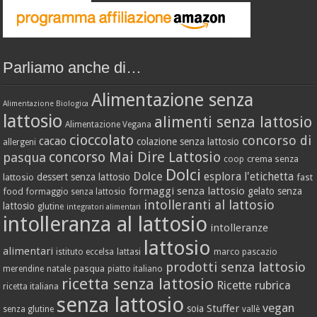
Parliamo anche di…
Alimentazione senza
Alimentazione Biologica
lattosio
alimenti senza lattosio
Alimentazione Vegana
cioccolato
concorso di
cacao
colazione senza lattosio
allergeni
concorso Mai Dire Lattosio
pasqua
crema senza
coop
Dolci
Dolce
esplora l'etichetta
dessert senza lattosio
lattosio
fast
formaggi senza lattosio
gelato senza
food
formaggio senza lattosio
intolleranti al lattosio
lattosio
glutine
integratori alimentari
intolleranza al lattosio
intolleranze
lattosio
alimentari
istituto eccelsa
lattasi
marco pascazio
prodotti senza lattosio
pasqua
merendine
natale
piatto italiano
ricetta senza lattosio
Ricette
rubrica
ricetta italiana
senza lattosio
vegan
Stuffer
soia
senza glutine
vallè