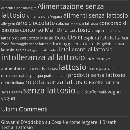
Alimentazione senza
Alimentazione Biologica
lattosio
alimenti senza lattosio
Alimentazione Vegana
cioccolato
concorso di
cacao
colazione senza lattosio
allergeni
concorso Mai Dire Lattosio
pasqua
crema senza
coop
Dolci
Dolce
esplora l'etichetta
dessert senza lattosio
lattosio
fast
formaggi senza lattosio
gelato senza
food
formaggio senza lattosio
intolleranti al lattosio
lattosio
glutine
integratori alimentari
intolleranza al lattosio
intolleranze
lattosio
alimentari
istituto eccelsa
lattasi
marco pascazio
prodotti senza lattosio
pasqua
merendine
natale
piatto italiano
ricetta senza lattosio
Ricette
rubrica
ricetta italiana
senza lattosio
vegan
Stuffer
soia
senza glutine
vallè
yogurt
Ultimi Commenti
Giovanni D'Addabbo
su
Cosa è e come leggere il Breath
Test al Lattosio